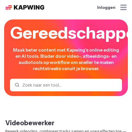
Inloggen
Gereedschapp
Maak beter content met Kapwing's online editing
en AI tools. Blader door video-, afbeeldings- en
audiotools op workflow om sneller te maken
rechtstreeks vanuit je browser.
Zoekgereedschappen
Videobewerker
Bewerk videoclips, combineer tracks samen en voeg effecten toe —