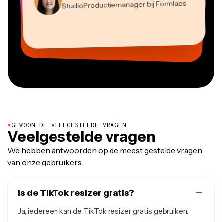
StudioProductiemanager bij Formlabs
Panos Papagapiou
Natasha Ball
Dina Segovia
Heidi Rae
Mitch Rawlings
Managing Partner bij EPATHLON
Virtuele Freelance Werker
Adviseur
Kerry-lee Farla
Gracie Peng
Grant Taleck
Onderwijs
Freelance Informatiediensten
Youtuber
Vannesia Darby
Content Directeur
Medeoprichter bij
CEO bij MOXIE Nashville
AuthentIQMarketing.com
●
GEWOON DE VEELGESTELDE VRAGEN
Veelgestelde vragen
We hebben antwoorden op de meest gestelde vragen
van onze gebruikers.
Is de TikTok resizer gratis?
Ja, iedereen kan de TikTok resizer gratis gebruiken.