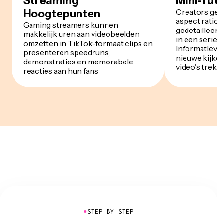
Streaming
Mini-Tut
Creators ge
Hoogtepunten
aspect rati
Gaming streamers kunnen
gedetaillee
makkelijk uren aan videobeelden
in een seri
omzetten in TikTok-formaat clips en
informatiev
presenteren speedruns,
nieuwe kijk
demonstraties en memorabele
video's tre
reacties aan hun fans
●
STEP BY STEP