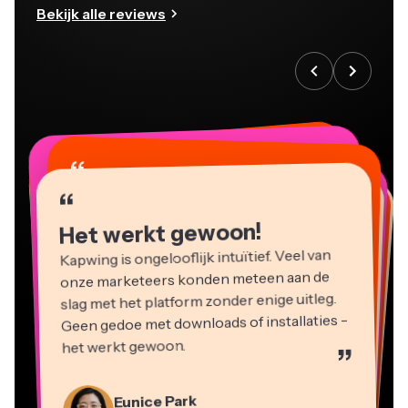
Bekijk alle reviews
“
“
“
“
“
“
“
“
“
“
“
Het werkt gewoon!
Kapwing is ongelooflijk intuïtief. Veel van
onze marketeers konden meteen aan de
slag met het platform zonder enige uitleg.
Geen gedoe met downloads of installaties -
het werkt gewoon.
”
Martin James
Videobewerker
Eunice Park