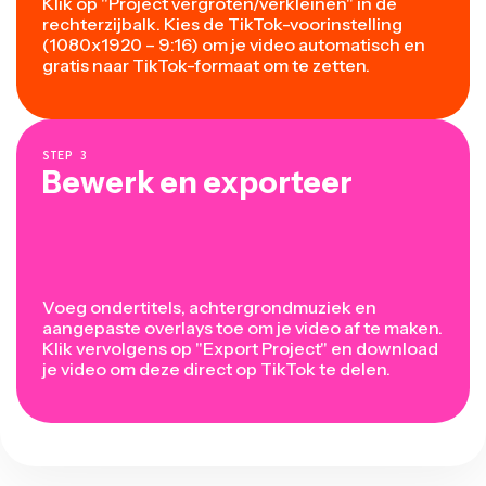
Klik op "Project vergroten/verkleinen" in de
rechterzijbalk. Kies de TikTok-voorinstelling
(1080x1920 – 9:16) om je video automatisch en
gratis naar TikTok-formaat om te zetten.
STEP
3
Bewerk en exporteer
Voeg ondertitels, achtergrondmuziek en
aangepaste overlays toe om je video af te maken.
Klik vervolgens op "Export Project" en download
je video om deze direct op TikTok te delen.