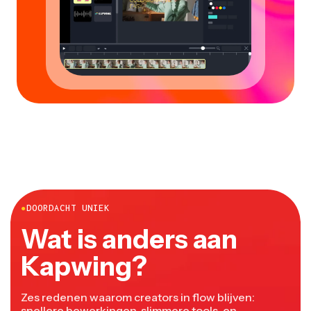
●
DOORDACHT UNIEK
Wat is anders aan
Kapwing?
Zes redenen waarom creators in flow blijven:
snellere bewerkingen, slimmere tools, en