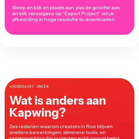
Sleep en klik en plaats aan, pas de grootte aan,
en klik vervolgens op "Export Project" om je
afbeelding in hoge resolutie te downloaden.
●
DOORDACHT UNIEK
Wat is anders aan
Kapwing?
Zes redenen waarom creators in flow blijven:
snellere bewerkingen, slimmere tools, en
samenwerking die projecten echt vooruit helpt.