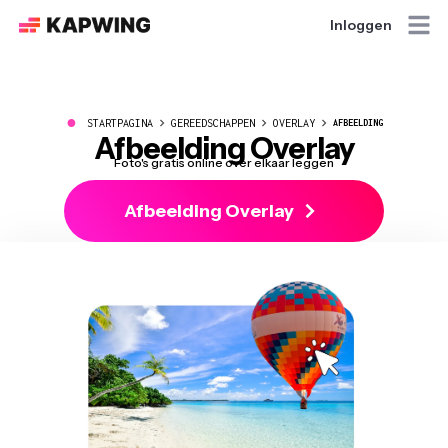
Inloggen
●
STARTPAGINA
GEREEDSCHAPPEN
OVERLAY
AFBEELDING
Afbeelding Overlay
Foto's gratis online over elkaar leggen
Afbeelding Overlay