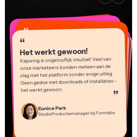
“
“
“
“
“
“
“
“
“
“
“
Het werkt gewoon!
Kapwing is ongelooflijk intuïtief. Veel van
onze marketeers konden meteen aan de
slag met het platform zonder enige uitleg.
Geen gedoe met downloads of installaties -
het werkt gewoon.
”
Martin James
Videobewerker
Eunice Park
StudioProductiemanager bij Formlabs
Panos Papagapiou
Natasha Ball
Dina Segovia
Heidi Rae
Mitch Rawlings
Managing Partner bij EPATHLON
Virtuele Freelance Werker
Adviseur
Kerry-lee Farla
Gracie Peng
Grant Taleck
Onderwijs
Freelance Informatiediensten
Youtuber
Vannesia Darby
Content Directeur
Medeoprichter bij
CEO bij MOXIE Nashville
AuthentIQMarketing.com