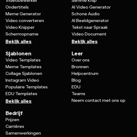
Videobewerker
Slimme Knip
Ondertitels
AI Video Generator
Meme Generator
Schone Audio
Video converteren
AI Beeldgenerator
Video Knipper
Tekst naar Spraak
Schermopname
Video Document
Bekijk alles
Bekijk alles
Sjablonen
Leer
Video Templates
Over ons
Meme Templates
Bronnen
Collage Sjablonen
Helpcentrum
Instagram Video
Blog
Populaire Templates
EDU
EDU Templates
Teams
Neem contact met ons op
Bekijk alles
Bedrijf
Prijzen
Carrières
Samenwerkingen