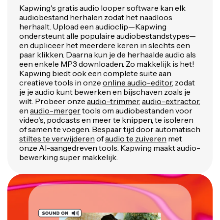
Kapwing's gratis audio looper software kan elk
audiobestand herhalen zodat het naadloos
herhaalt. Upload een audioclip—Kapwing
ondersteunt alle populaire audiobestandstypes—
en dupliceer het meerdere keren in slechts een
paar klikken. Daarna kun je de herhaalde audio als
een enkele MP3 downloaden. Zo makkelijk is het!
Kapwing biedt ook een complete suite aan
creatieve tools in onze
online audio-editor
, zodat
je je audio kunt bewerken en bijschaven zoals je
wilt. Probeer onze
audio-trimmer
,
audio-extractor
,
en
audio-merger
tools om audiobestanden voor
video's, podcasts en meer te knippen, te isoleren
of samen te voegen. Bespaar tijd door automatisch
stiltes te verwijderen
of
audio te zuiveren
met
onze AI-aangedreven tools. Kapwing maakt audio-
bewerking super makkelijk.