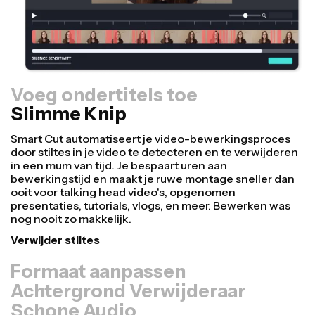
Voeg ondertitels toe
Slimme Knip
Formaat aanpassen
Achtergrond Verwijderaar
Schone Audio