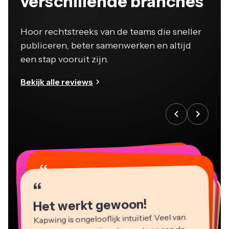
Hoor rechtstreeks van de teams die sneller
publiceren, beter samenwerken en altijd
een stap vooruit zijn.
Bekijk alle reviews
“
“
“
“
“
“
“
“
“
“
“
Het werkt gewoon!
Kapwing is ongelooflijk intuïtief. Veel van
onze marketeers konden meteen aan de