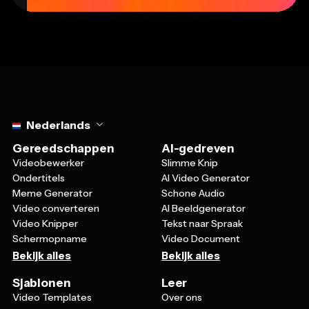
Select language
Nederlands
Gereedschappen
AI-gedreven
Videobewerker
Slimme Knip
Ondertitels
AI Video Generator
Meme Generator
Schone Audio
Video converteren
AI Beeldgenerator
Video Knipper
Tekst naar Spraak
Schermopname
Video Document
Bekijk alles
Bekijk alles
Sjablonen
Leer
Video Templates
Over ons
Meme Templates
Bronnen