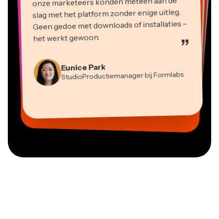
slag met het platform zonder enige uitleg.
Geen gedoe met downloads of installaties -
het werkt gewoon.
”
Martin James
Videobewerker
Eunice Park
StudioProductiemanager bij Formlabs
Panos Papagapiou
Natasha Ball
Dina Segovia
Heidi Rae
Mitch Rawlings
Managing Partner bij EPATHLON
Virtuele Freelance Werker
Adviseur
Kerry-lee Farla
Gracie Peng
Grant Taleck
Onderwijs
Freelance Informatiediensten
Youtuber
Vannesia Darby
Content Directeur
Medeoprichter bij
CEO bij MOXIE Nashville
AuthentIQMarketing.com
●
BRONNEN