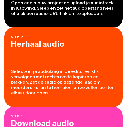
Open een nieuw project en upload je audiotrack
in Kapwing. Sleep en zet het audiobestand neer
of plak een audio-URL-link om te uploaden.
STEP
2
Herhaal audio
Selecteer je audiolaag in de editor en klik
vervolgens met rechts om te kopiëren en
plakken. Zet de audio op dezelfde laag om
meerdere keren te herhalen, en ze zullen achter
elkaar doorlopen.
STEP
3
Download audio