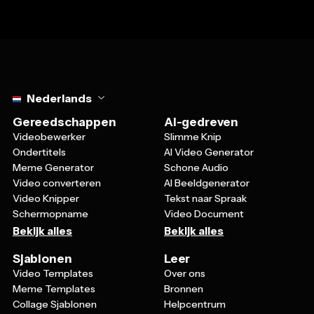
Select language
Nederlands
Gereedschappen
AI-gedreven
Videobewerker
Slimme Knip
Ondertitels
AI Video Generator
Meme Generator
Schone Audio
Video converteren
AI Beeldgenerator
Video Knipper
Tekst naar Spraak
Schermopname
Video Document
Bekijk alles
Bekijk alles
Sjablonen
Leer
Video Templates
Over ons
Meme Templates
Bronnen
Collage Sjablonen
Helpcentrum