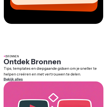
CEO bij MOXIE Nashville
AuthentIQMarketing.com
●
BRONNEN
Ontdek Bronnen
Tips, templates en diepgaande gidsen om je sneller te
helpen creëren en met vertrouwen te delen.
Bekijk alles