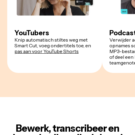
YouTubers
Podcas
Knip automatisch stiltes weg met
Verwijder 
Smart Cut, voeg ondertitels toe, en
opnames sc
pas aan voor YouTube Shorts
MP3-bestan
of deel een 
teamgenot
Bewerk, transcribeer en