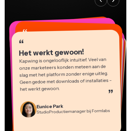
“
“
“
“
“
“
“
“
“
“
“
Het werkt gewoon!
Kapwing is ongelooflijk intuïtief. Veel van
onze marketeers konden meteen aan de
slag met het platform zonder enige uitleg.
Geen gedoe met downloads of installaties -
het werkt gewoon.
”
Martin James
Videobewerker
Eunice Park
StudioProductiemanager bij Formlabs
Panos Papagapiou
Natasha Ball
Dina Segovia
Heidi Rae
Mitch Rawlings
Managing Partner bij EPATHLON
Virtuele Freelance Werker
Adviseur
Kerry-lee Farla
Gracie Peng
Grant Taleck
Onderwijs
Freelance Informatiediensten
Youtuber
Vannesia Darby
Content Directeur
Medeoprichter bij