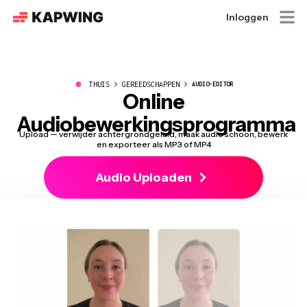
Inloggen
●
THUIS
GEREEDSCHAPPEN
AUDIO-EDITOR
Online
Audiobewerkingsprogramma
Upload — verwijder achtergrondgeluid, maak audio schoon, bewerk
en exporteer als MP3 of MP4
Audio Uploaden