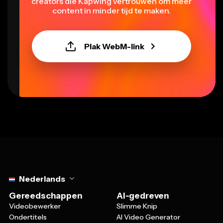
content in minder tijd te maken.
Plak WebM-link
Select language
Nederlands
Gereedschappen
AI-gedreven
Videobewerker
Slimme Knip
Ondertitels
AI Video Generator
Meme Generator
Schone Audio