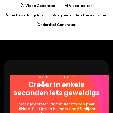
AI Video Generator
AI Video-editor
Videobewerkingstool
Voeg ondertitels toe aan video
Ondertitel Generator
BEN JE KLAAR?
Creëer in enkele
seconden iets geweldigs
Maak je eerste video in slechts een paar
klikken. Sluit je aan bij meer dan 35 miljoen
creators die Kapwing vertrouwen om meer