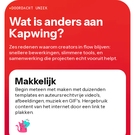
●
DOORDACHT UNIEK
Wat is anders aan
Kapwing?
Zes redenen waarom creators in flow blijven:
snellere bewerkingen, slimmere tools, en
samenwerking die projecten echt vooruit helpt.
Makkelijk
Begin meteen met maken met duizenden
templates en auteursrechtvrije video's,
afbeeldingen, muziek en GIF's. Hergebruik
content van het internet door een link te
plakken.