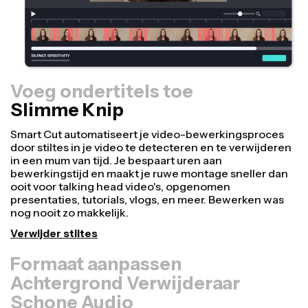
Voeg ondertitels toe
Slimme Knip
Formaat aanpassen
Hergebruik video's sneller en maak ze professioneler
met onze Resize Canvas functie! In slechts een paar
klikken kun je één video aanpassen naar de juiste
grootte voor elk ander platform, of het nu TikTok,
YouTube, Instagram, Twitter, Linkedin of ergens anders
is.
Video formaat aanpassen
Achtergrond Verwijderaar
Schone Audio