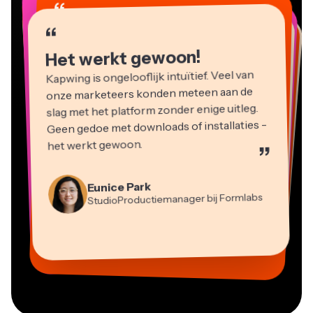
“
“
“
“
“
“
“
“
“
Het werkt gewoon!
Kapwing is ongelooflijk intuïtief. Veel van
onze marketeers konden meteen aan de
slag met het platform zonder enige uitleg.
Geen gedoe met downloads of installaties -
het werkt gewoon.
”
Martin James
Videobewerker
Eunice Park
StudioProductiemanager bij Formlabs
Panos Papagapiou
Natasha Ball
Dina Segovia
Heidi Rae
Mitch Rawlings
Managing Partner bij EPATHLON
Virtuele Freelance Werker
Adviseur
Kerry-lee Farla
Gracie Peng
Grant Taleck
Onderwijs
Freelance Informatiediensten
Youtuber
Vannesia Darby
Content Directeur
Medeoprichter bij
CEO bij MOXIE Nashville
AuthentIQMarketing.com