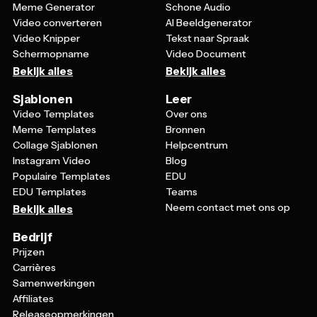
Video converteren
AI Beeldgenerator
Video Knipper
Tekst naar Spraak
Schermopname
Video Document
Bekijk alles
Bekijk alles
Sjablonen
Leer
Video Templates
Over ons
Meme Templates
Bronnen
Collage Sjablonen
Helpcentrum
Instagram Video
Blog
Populaire Templates
EDU
EDU Templates
Teams
Neem contact met ons op
Bekijk alles
Bedrijf
Prijzen
Carrières
Samenwerkingen
Affiliates
Releaseopmerkingen
Terugbetalingsbeleid