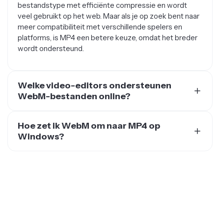
veel gebruikt op het web. Maar als je op zoek bent naar
meer compatibiliteit met verschillende spelers en
platforms, is MP4 een betere keuze, omdat het breder
wordt ondersteund.
Welke video-editors ondersteunen
WebM-bestanden online?
Er zijn verschillende videobewerkers die WebM-
bestanden ondersteunen, waaronder Kapwing. Het
Hoe zet ik WebM om naar MP4 op
leukste is dat Kapwing volledig online is, wat betekent
Windows?
dat je geen software hoeft te downloaden die je
Je kunt software downloaden of een online WebM naar
computer vertraagt.
MP4-converter zoals Kapwing gebruiken. Om WebM
naar MP4 online te converteren, upload gewoon je
WebM-bestanden in de Kapwing studio en exporteer
ze gratis in een paar klikken als MP4-bestanden.