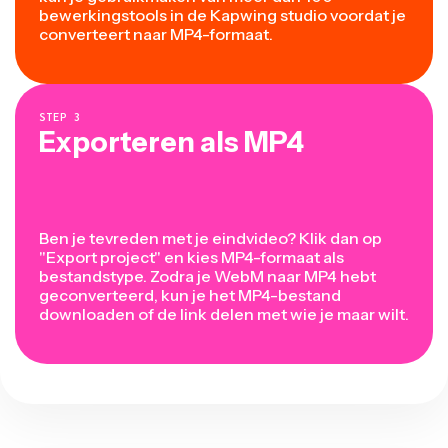
bewerkingstools in de Kapwing studio voordat je
converteert naar MP4-formaat.
STEP
3
Exporteren als MP4
Ben je tevreden met je eindvideo? Klik dan op
"Export project" en kies MP4-formaat als
bestandstype. Zodra je WebM naar MP4 hebt
geconverteerd, kun je het MP4-bestand
downloaden of de link delen met wie je maar wilt.