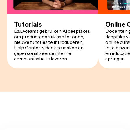
Tutorials
Online 
L&D-teams gebruiken AI deepfakes
Docenten g
om productgebruik aan te tonen,
deepfake v
nieuwe functies te introduceren,
online curs
Help Center-video's te maken en
in te blazen
gepersonaliseerde interne
en educatie
communicatie te leveren
springen