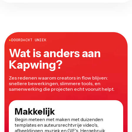
●
DOORDACHT UNIEK
Wat is anders aan
Kapwing?
Zes redenen waarom creators in flow blijven:
snellere bewerkingen, slimmere tools, en
samenwerking die projecten echt vooruit helpt.
Makkelijk
Begin meteen met maken met duizenden
templates en auteursrechtvrije video's,
afbeeldingen, muziek en GIF's. Hergebruik