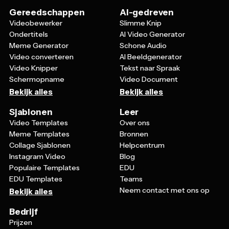
Gereedschappen
AI-gedreven
Videobewerker
Slimme Knip
Ondertitels
AI Video Generator
Meme Generator
Schone Audio
Video converteren
AI Beeldgenerator
Video Knipper
Tekst naar Spraak
Schermopname
Video Document
Bekijk alles
Bekijk alles
Sjablonen
Leer
Video Templates
Over ons
Meme Templates
Bronnen
Collage Sjablonen
Helpcentrum
Instagram Video
Blog
Populaire Templates
EDU
EDU Templates
Teams
Neem contact met ons op
Bekijk alles
Bedrijf
Prijzen