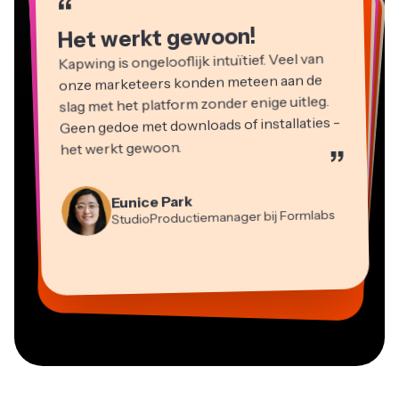
“
“
“
“
“
Het werkt gewoon!
Kapwing is ongelooflijk intuïtief. Veel van
onze marketeers konden meteen aan de
slag met het platform zonder enige uitleg.
Geen gedoe met downloads of installaties -
het werkt gewoon.
”
Martin James
Videobewerker
Eunice Park
StudioProductiemanager bij Formlabs
Panos Papagapiou
Natasha Ball
Dina Segovia
Heidi Rae
Mitch Rawlings
Managing Partner bij EPATHLON
Virtuele Freelance Werker
Adviseur
Kerry-lee Farla
Gracie Peng
Grant Taleck
Onderwijs
Freelance Informatiediensten
Youtuber
Vannesia Darby
Content Directeur
Medeoprichter bij
CEO bij MOXIE Nashville
AuthentIQMarketing.com