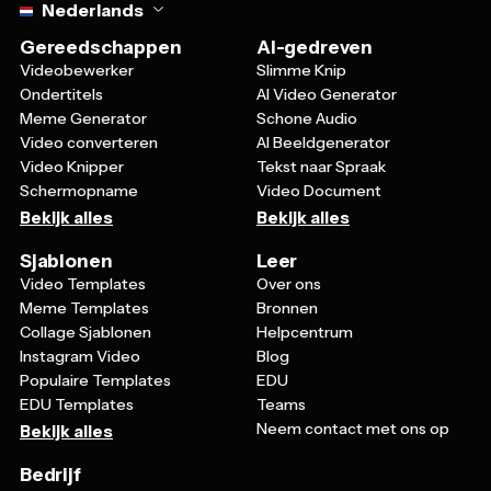
Nederlands
Gereedschappen
AI-gedreven
Videobewerker
Slimme Knip
Ondertitels
AI Video Generator
Meme Generator
Schone Audio
Video converteren
AI Beeldgenerator
Video Knipper
Tekst naar Spraak
Schermopname
Video Document
Bekijk alles
Bekijk alles
Sjablonen
Leer
Video Templates
Over ons
Meme Templates
Bronnen
Collage Sjablonen
Helpcentrum
Instagram Video
Blog
Populaire Templates
EDU
EDU Templates
Teams
Neem contact met ons op
Bekijk alles
Bedrijf