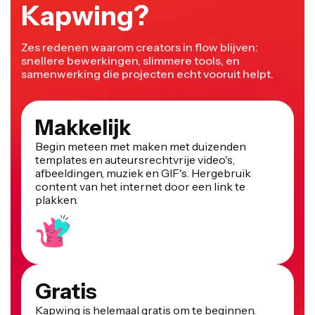
Kapwing?
Zes redenen waarom creators in flow blijven:
snellere bewerkingen, slimmere tools, en
samenwerking die projecten echt vooruit helpt.
Makkelijk
Begin meteen met maken met duizenden
templates en auteursrechtvrije video's,
afbeeldingen, muziek en GIF's. Hergebruik
content van het internet door een link te
plakken.
Gratis
Kapwing is helemaal gratis om te beginnen.