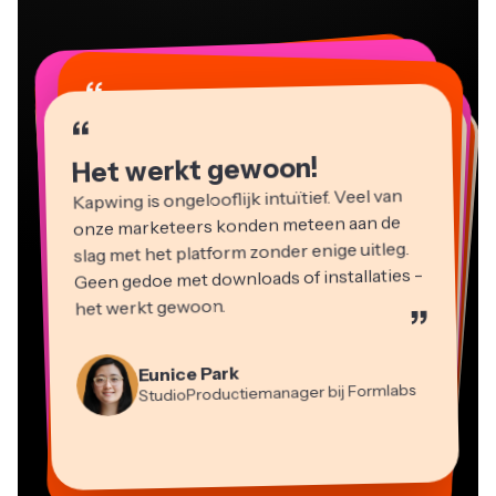
“
“
“
“
“
“
“
“
“
“
“
Het werkt gewoon!
Kapwing is ongelooflijk intuïtief. Veel van
onze marketeers konden meteen aan de
slag met het platform zonder enige uitleg.
Geen gedoe met downloads of installaties -
het werkt gewoon.
”
Martin James
Videobewerker
Eunice Park
StudioProductiemanager bij Formlabs
Panos Papagapiou
Natasha Ball
Dina Segovia
Heidi Rae
Mitch Rawlings
Managing Partner bij EPATHLON
Virtuele Freelance Werker
Adviseur
Kerry-lee Farla
Gracie Peng
Grant Taleck
Onderwijs
Freelance Informatiediensten
Youtuber
Vannesia Darby
Content Directeur
Medeoprichter bij
CEO bij MOXIE Nashville
AuthentIQMarketing.com