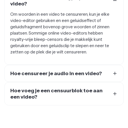
Om woorden in een video te censureren, kun je elke
video-editor gebruiken en een geluidseffect of
geluidsfragment bovenop grove woorden of zinnen
plaatsen. Sommige online video-editors hebben
royalty-vrije bleep-censors die je makkelijk kunt
gebruiken door een geluidsclip te slepen en neer te
zetten op de plek die je wilt censureren.
Hoe censureer je audio in een video?
Censureer audio in een video door geluiden te
gebruiken om scheldwoorden of ongepaste taal te
Hoe voeg je een censuurblok toe aan
bedekken. Veel makers gebruiken piep-geluiden,
een video?
diergeluiden en hoge pianonoten. Al deze
Met de juiste video-editor is het echt een makkie om
geluidseffecten, en nog meer, vind je in elke royalty-vrije
een censuurblok aan een video toe te voegen. Gebruik
geluidsbibliotheek online.
andere afbeeldingen, stickers of gewoon geometrische
vormen om een deel van een video af te dekken. De
meest voorkomende manier om een deel van een