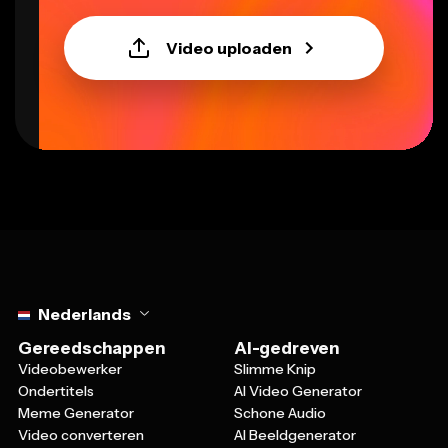
Video uploaden
Select language
Nederlands
Gereedschappen
AI-gedreven
Videobewerker
Slimme Knip
Ondertitels
AI Video Generator
Meme Generator
Schone Audio
Video converteren
AI Beeldgenerator
Video Knipper
Tekst naar Spraak