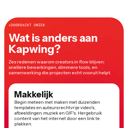
video te bedekken is door een censuurbalk te
gebruiken boven iemands ogen, privé-informatie of
andere elementen die gecensureerd moeten worden.
●
DOORDACHT UNIEK
Wat is anders aan
Kapwing?
Zes redenen waarom creators in flow blijven:
snellere bewerkingen, slimmere tools, en
samenwerking die projecten echt vooruit helpt.
Makkelijk
Begin meteen met maken met duizenden
templates en auteursrechtvrije video's,
afbeeldingen, muziek en GIF's. Hergebruik
content van het internet door een link te
plakken.