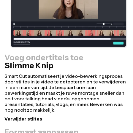
Voeg ondertitels toe
Slimme Knip
Formaat aanpassen
Hergebruik video's sneller en maak ze professioneler
met onze Resize Canvas functie! In slechts een paar
klikken kun je één video aanpassen naar de juiste
grootte voor elk ander platform, of het nu TikTok,
YouTube, Instagram, Twitter, Linkedin of ergens anders
is.
Video formaat aanpassen