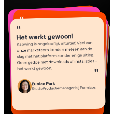
“
“
“
“
“
“
“
“
“
“
“
Het werkt gewoon!
Kapwing is ongelooflijk intuïtief. Veel van
onze marketeers konden meteen aan de
slag met het platform zonder enige uitleg.
Geen gedoe met downloads of installaties -
het werkt gewoon.
”
Martin James
Videobewerker
Eunice Park
StudioProductiemanager bij Formlabs
Panos Papagapiou
Natasha Ball
Dina Segovia
Heidi Rae
Mitch Rawlings
Managing Partner bij EPATHLON
Virtuele Freelance Werker
Adviseur
Kerry-lee Farla
Gracie Peng
Grant Taleck
Onderwijs
Freelance Informatiediensten
Youtuber
Vannesia Darby
Content Directeur
Medeoprichter bij
CEO bij MOXIE Nashville
AuthentIQMarketing.com