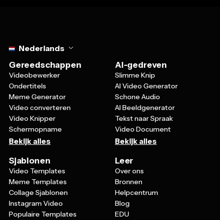
Select language
Nederlands
Gereedschappen
AI-gedreven
Videobewerker
Slimme Knip
Ondertitels
AI Video Generator
Meme Generator
Schone Audio
Video converteren
AI Beeldgenerator
Video Knipper
Tekst naar Spraak
Schermopname
Video Document
Bekijk alles
Bekijk alles
Sjablonen
Leer
Video Templates
Over ons
Meme Templates
Bronnen
Collage Sjablonen
Helpcentrum
Instagram Video
Blog
Populaire Templates
EDU
EDU Templates
Teams