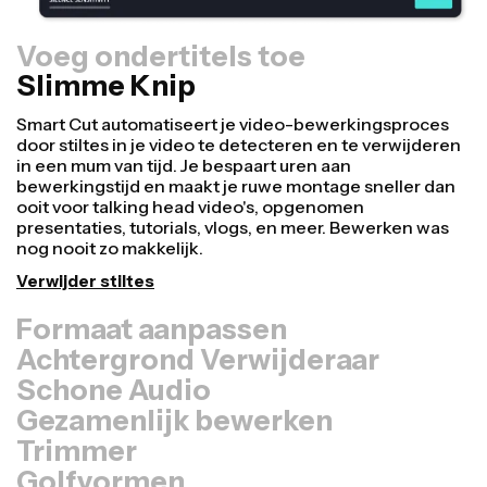
Voeg ondertitels toe
Slimme Knip
Formaat aanpassen
Hergebruik video's sneller en maak ze professioneler
met onze Resize Canvas functie! In slechts een paar
klikken kun je één video aanpassen naar de juiste
grootte voor elk ander platform, of het nu TikTok,
YouTube, Instagram, Twitter, Linkedin of ergens anders
is.
Video formaat aanpassen
Achtergrond Verwijderaar
Schone Audio
Gezamenlijk bewerken
Trimmer
Golfvormen