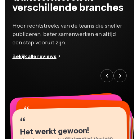
verschillende branches
Hoor rechtstreeks van de teams die sneller
publiceren, beter samenwerken en altijd
een stap vooruit zijn.
Bekijk alle reviews
“
“
“
“
“
“
“
“
“
“
“
Het werkt gewoon!
Kapwing is ongelooflijk intuïtief. Veel van