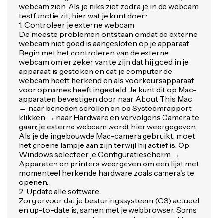
webcam zien. Als je niks ziet zodra je in de webcam
testfunctie zit, hier wat je kunt doen:
1. Controleer je externe webcam
De meeste problemen ontstaan omdat de externe
webcam niet goed is aangesloten op je apparaat.
Begin met het controleren van de externe
webcam om er zeker van te zijn dat hij goed in je
apparaat is gestoken en dat je computer de
webcam heeft herkend en als voorkeursapparaat
voor opnames heeft ingesteld. Je kunt dit op Mac-
apparaten bevestigen door naar About This Mac
→ naar beneden scrollen en op Systeemrapport
klikken → naar Hardware en vervolgens Camera te
gaan; je externe webcam wordt hier weergegeven.
Als je de ingebouwde Mac-camera gebruikt, moet
het groene lampje aan zijn terwijl hij actief is. Op
Windows selecteer je Configuratiescherm →
Apparaten en printers weergeven om een lijst met
momenteel herkende hardware zoals camera's te
openen.
2. Update alle software
Zorg ervoor dat je besturingssysteem (OS) actueel
en up-to-date is, samen met je webbrowser. Soms