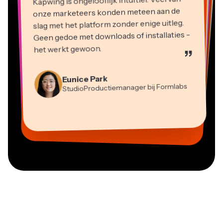
onze marketeers konden meteen aan de
slag met het platform zonder enige uitleg.
Geen gedoe met downloads of installaties -
het werkt gewoon.
”
Martin James
Videobewerker
Eunice Park
StudioProductiemanager bij Formlabs
Panos Papagapiou
Natasha Ball
Dina Segovia
Heidi Rae
Mitch Rawlings
Managing Partner bij EPATHLON
Virtuele Freelance Werker
Adviseur
Kerry-lee Farla
Gracie Peng
Grant Taleck
Onderwijs
Freelance Informatiediensten
Youtuber
Vannesia Darby
Content Directeur
Medeoprichter bij
CEO bij MOXIE Nashville
AuthentIQMarketing.com