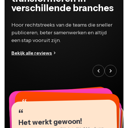
verschillende branches
Hoor rechtstreeks van de teams die sneller
publiceren, beter samenwerken en altijd
een stap vooruit zijn.
Bekijk alle reviews
“
“
“
“
“
“
“
“
“
“
“
Het werkt gewoon!
Kapwing is ongelooflijk intuïtief. Veel van