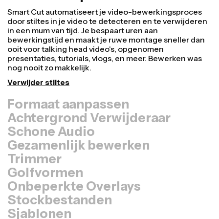
Formaat aanpassen
Hergebruik video's sneller en maak ze professioneler
met onze Resize Canvas functie! In slechts een paar
klikken kun je één video aanpassen naar de juiste
grootte voor elk ander platform, of het nu TikTok,
YouTube, Instagram, Twitter, Linkedin of ergens anders
is.
Video formaat aanpassen
Achtergrond Verwijderaar
Schone Audio
Gezamenlijk bewerken
Trimmer
Golfvormen
Onbeperkte Overlays
Stockbestanden
Sjablonen