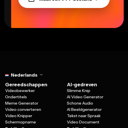
Select language
Nederlands
Gereedschappen
AI-gedreven
Videobewerker
Slimme Knip
Ondertitels
AI Video Generator
Meme Generator
Schone Audio
Video converteren
AI Beeldgenerator
Video Knipper
Tekst naar Spraak
Schermopname
Video Document
Bekijk alles
Bekijk alles