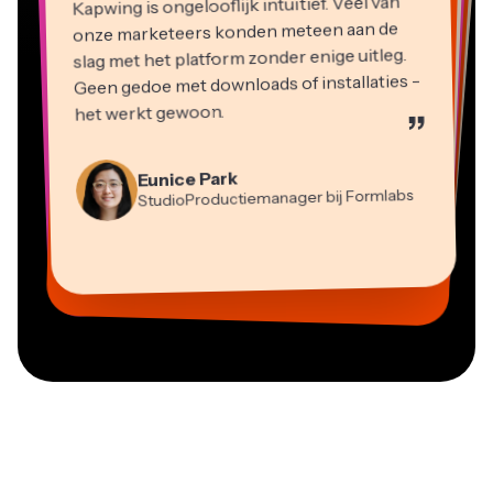
onze marketeers konden meteen aan de
slag met het platform zonder enige uitleg.
Geen gedoe met downloads of installaties -
het werkt gewoon.
”
Martin James
Videobewerker
Eunice Park
StudioProductiemanager bij Formlabs
Panos Papagapiou
Natasha Ball
Dina Segovia
Heidi Rae
Mitch Rawlings
Managing Partner bij EPATHLON
Virtuele Freelance Werker
Adviseur
Kerry-lee Farla
Gracie Peng
Grant Taleck
Onderwijs
Freelance Informatiediensten
Youtuber
Vannesia Darby
Content Directeur
Medeoprichter bij
CEO bij MOXIE Nashville
AuthentIQMarketing.com