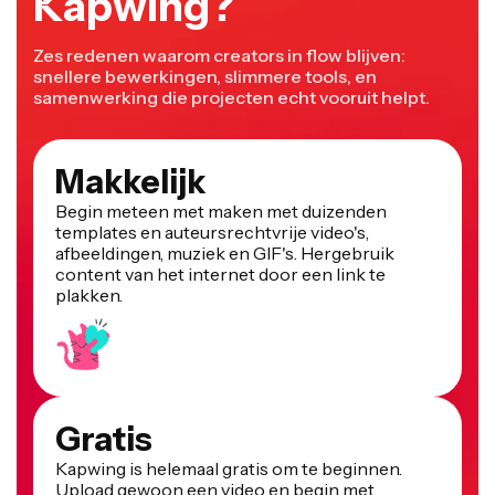
Zes redenen waarom creators in flow blijven:
snellere bewerkingen, slimmere tools, en
samenwerking die projecten echt vooruit helpt.
Makkelijk
Begin meteen met maken met duizenden
templates en auteursrechtvrije video's,
afbeeldingen, muziek en GIF's. Hergebruik
content van het internet door een link te
plakken.
Gratis
Kapwing is helemaal gratis om te beginnen.
Upload gewoon een video en begin met
bewerken. Geef je bewerkingsproces een