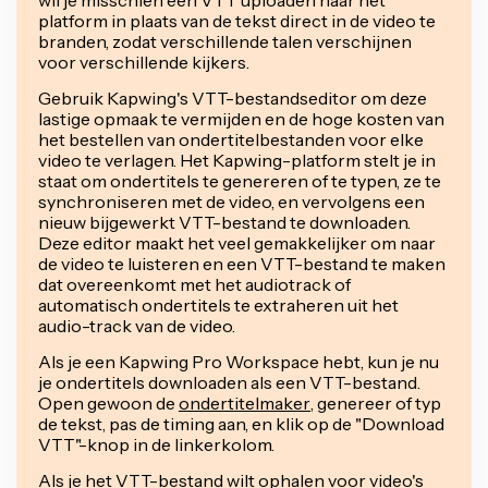
wil je misschien een VTT uploaden naar het
platform in plaats van de tekst direct in de video te
branden, zodat verschillende talen verschijnen
voor verschillende kijkers.
Gebruik Kapwing's VTT-bestandseditor om deze
lastige opmaak te vermijden en de hoge kosten van
het bestellen van ondertitelbestanden voor elke
video te verlagen. Het Kapwing-platform stelt je in
staat om ondertitels te genereren of te typen, ze te
synchroniseren met de video, en vervolgens een
nieuw bijgewerkt VTT-bestand te downloaden.
Deze editor maakt het veel gemakkelijker om naar
de video te luisteren en een VTT-bestand te maken
dat overeenkomt met het audiotrack of
automatisch ondertitels te extraheren uit het
audio-track van de video.
Als je een Kapwing Pro Workspace hebt, kun je nu
je ondertitels downloaden als een VTT-bestand.
Open gewoon de
ondertitelmaker
, genereer of typ
de tekst, pas de timing aan, en klik op de "Download
VTT"-knop in de linkerkolom.
Als je het VTT-bestand wilt ophalen voor video's