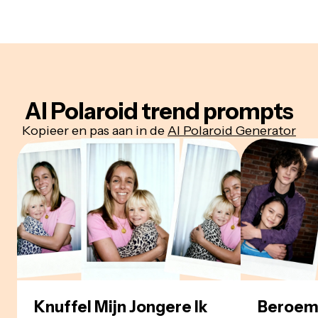
AI Polaroid trend prompts
Kopieer en pas aan in de
AI Polaroid Generator
Knuffel Mijn Jongere Ik
Beroemd