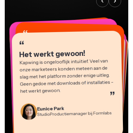
“
“
“
“
“
“
“
“
“
“
“
Het werkt gewoon!
Kapwing is ongelooflijk intuïtief. Veel van
onze marketeers konden meteen aan de
slag met het platform zonder enige uitleg.
Geen gedoe met downloads of installaties -
het werkt gewoon.
”
Martin James
Videobewerker
Eunice Park
StudioProductiemanager bij Formlabs
Panos Papagapiou
Natasha Ball
Dina Segovia
Heidi Rae
Mitch Rawlings
Managing Partner bij EPATHLON
Virtuele Freelance Werker
Adviseur
Kerry-lee Farla
Gracie Peng
Grant Taleck
Onderwijs
Freelance Informatiediensten
Youtuber
Vannesia Darby
Content Directeur
Medeoprichter bij