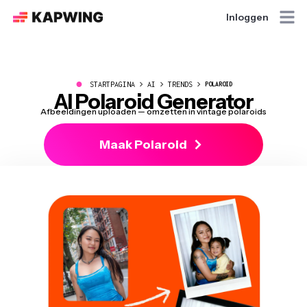
Inloggen
●
STARTPAGINA
AI
TRENDS
POLAROID
AI Polaroid Generator
Afbeeldingen uploaden — omzetten in vintage polaroids
Maak Polaroid