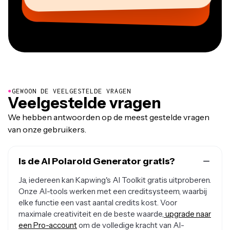
CEO bij MOXIE Nashville
AuthentIQMarketing.com
●
GEWOON DE VEELGESTELDE VRAGEN
Veelgestelde vragen
We hebben antwoorden op de meest gestelde vragen
van onze gebruikers.
Is de AI Polaroid Generator gratis?
Ja, iedereen kan Kapwing's AI Toolkit gratis uitproberen.
Onze AI-tools werken met een creditsysteem, waarbij
elke functie een vast aantal credits kost. Voor
maximale creativiteit en de beste waarde,
upgrade naar
een Pro-account
om de volledige kracht van AI-