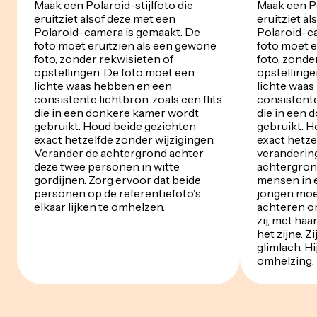
Maak een Polaroid-stijlfoto die
Maak een Po
eruitziet alsof deze met een
eruitziet a
Polaroid-camera is gemaakt. De
Polaroid-c
foto moet eruitzien als een gewone
foto moet e
foto, zonder rekwisieten of
foto, zonde
opstellingen. De foto moet een
opstellinge
lichte waas hebben en een
lichte waa
consistente lichtbron, zoals een flits
consistente 
die in een donkere kamer wordt
die in een
gebruikt. Houd beide gezichten
gebruikt. H
exact hetzelfde zonder wijzigingen.
exact hetze
Verander de achtergrond achter
veranderin
deze twee personen in witte
achtergron
gordijnen. Zorg ervoor dat beide
mensen in 
personen op de referentiefoto's
jongen moe
elkaar lijken te omhelzen.
achteren om
zij, met haa
het zijne. Z
glimlach. Hi
omhelzing.