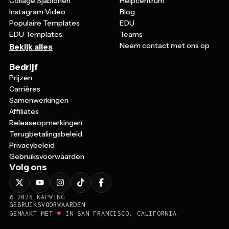
Collage Sjablonen
Helpcentrum
Instagram Video
Blog
Populaire Templates
EDU
EDU Templates
Teams
Neem contact met ons op
Bekijk alles
Bedrijf
Prijzen
Carrières
Samenwerkingen
Affiliates
Releaseopmerkingen
Terugbetalingsbeleid
Privacybeleid
Gebruiksvoorwaarden
Volg ons
©
2026
KAPWING
GEBRUIKSVOORWAARDEN
♥
GEMAAKT MET
IN SAN FRANCISCO, CALIFORNIA