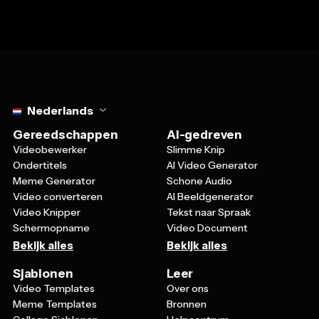
Select language
Nederlands
Gereedschappen
AI-gedreven
Videobewerker
Slimme Knip
Ondertitels
AI Video Generator
Meme Generator
Schone Audio
Video converteren
AI Beeldgenerator
Video Knipper
Tekst naar Spraak
Schermopname
Video Document
Bekijk alles
Bekijk alles
Sjablonen
Leer
Video Templates
Over ons
Meme Templates
Bronnen