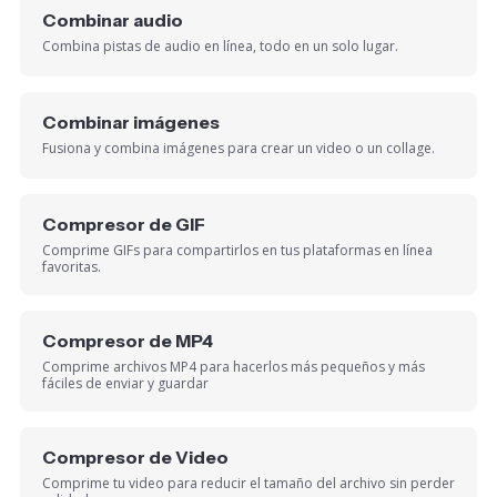
Combinar audio
Combina pistas de audio en línea, todo en un solo lugar.
Combinar imágenes
Fusiona y combina imágenes para crear un video o un collage.
Compresor de GIF
Comprime GIFs para compartirlos en tus plataformas en línea
favoritas.
Compresor de MP4
Comprime archivos MP4 para hacerlos más pequeños y más
fáciles de enviar y guardar
Compresor de Video
Comprime tu video para reducir el tamaño del archivo sin perder