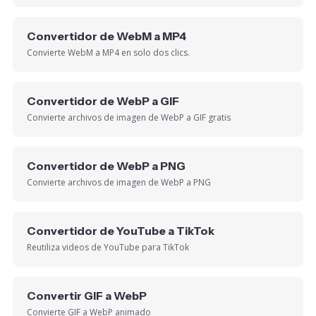
Convertidor de WebM a MP4
Convierte WebM a MP4 en solo dos clics.
Convertidor de WebP a GIF
Convierte archivos de imagen de WebP a GIF gratis
Convertidor de WebP a PNG
Convierte archivos de imagen de WebP a PNG
Convertidor de YouTube a TikTok
Reutiliza videos de YouTube para TikTok
Convertir GIF a WebP
Convierte GIF a WebP animado