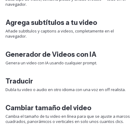
navegador.
Agrega subtítulos a tu video
Añade subtítulos y captions a videos, completamente en el
navegador.
Generador de Videos con IA
Genera un video con IA usando cualquier prompt.
Traducir
Dubla tu video o audio en otro idioma con una voz en off realista.
Cambiar tamaño del video
Cambia el tamaño de tu video en línea para que se ajuste a marcos
cuadrados, panorámicos o verticales en solo unos cuantos clics.