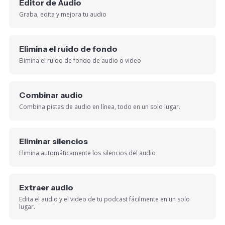
Editor de Audio
Graba, edita y mejora tu audio
Elimina el ruido de fondo
Elimina el ruido de fondo de audio o video
Combinar audio
Combina pistas de audio en línea, todo en un solo lugar.
Eliminar silencios
Elimina automáticamente los silencios del audio
Extraer audio
Edita el audio y el video de tu podcast fácilmente en un solo
lugar.