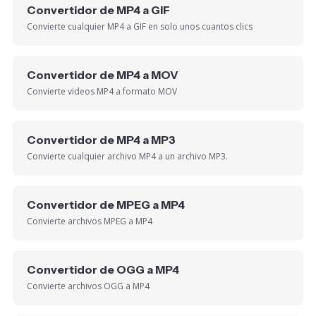
Convertidor de MP4 a GIF
Convierte cualquier MP4 a GIF en solo unos cuantos clics
Convertidor de MP4 a MOV
Convierte videos MP4 a formato MOV
Convertidor de MP4 a MP3
Convierte cualquier archivo MP4 a un archivo MP3.
Convertidor de MPEG a MP4
Convierte archivos MPEG a MP4
Convertidor de OGG a MP4
Convierte archivos OGG a MP4