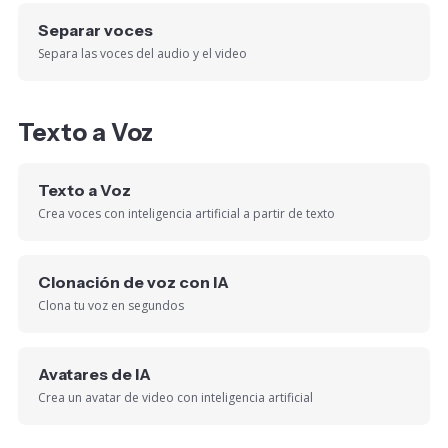
Separar voces
Separa las voces del audio y el video
Texto a Voz
Texto a Voz
Crea voces con inteligencia artificial a partir de texto
Clonación de voz con IA
Clona tu voz en segundos
Avatares de IA
Crea un avatar de video con inteligencia artificial