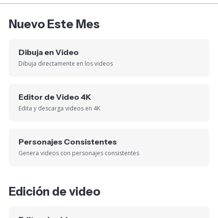
Nuevo Este Mes
Dibuja en Video
Dibuja directamente en los videos
Editor de Video 4K
Edita y descarga videos en 4K
Personajes Consistentes
Genera videos con personajes consistentes
Edición de video