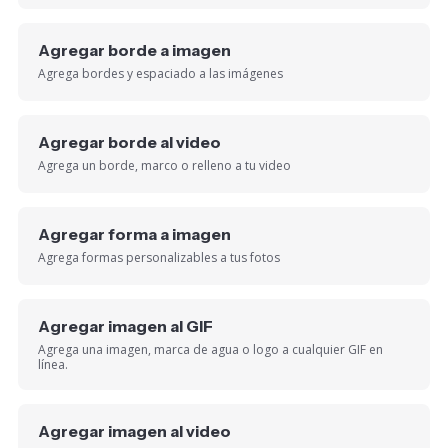
Agregar borde a imagen
Agrega bordes y espaciado a las imágenes
Agregar borde al video
Agrega un borde, marco o relleno a tu video
Agregar forma a imagen
Agrega formas personalizables a tus fotos
Agregar imagen al GIF
Agrega una imagen, marca de agua o logo a cualquier GIF en
línea.
Agregar imagen al video