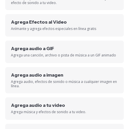
efecto de sonido a tu video.
Agrega Efectos al Video
Anímante y agrega efectos especiales en línea gratis
Agrega audio a GIF
Agrega una canción, archivo o pista de música a un GIF animado
Agrega audio a imagen
Agrega audio, efectos de sonido o música a cualquier imagen en
línea.
Agrega audio a tu video
Agrega música y efectos de sonido a tu video.