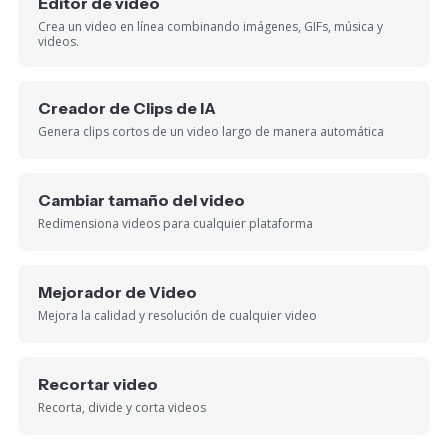
Editor de video
Crea un video en línea combinando imágenes, GIFs, música y
videos.
Creador de Clips de IA
Genera clips cortos de un video largo de manera automática
Cambiar tamaño del video
Redimensiona videos para cualquier plataforma
Mejorador de Video
Mejora la calidad y resolución de cualquier video
Recortar video
Recorta, divide y corta videos