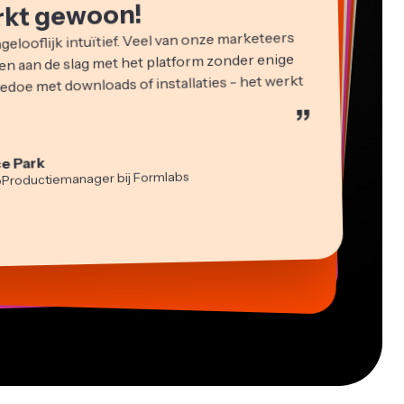
rkt gewoon!
gelooflijk intuïtief. Veel van onze marketeers
n aan de slag met het platform zonder enige
gedoe met downloads of installaties - het werkt
”
n James
bewerker
cie Peng
e Park
ent Directeur
idi Rae
sha Ball
oProductiemanager bij Formlabs
erwijs
a Segovia
tch Rawlings
eur
uele Freelance Werker
elance Informatiediensten
s Papagapiou
-lee Farla
ing Partner bij EPATHLON
ber
sia Darby
 Taleck
prichter bij AuthentIQMarketing.com
j MOXIE Nashville