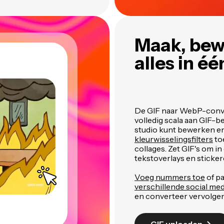
Maak, bew
alles in éé
De GIF naar WebP-conve
volledig scala aan GIF-be
studio kunt bewerken en
kleurwisselingsfilters
to
collages. Zet GIF's om
tekstoverlays en sticker
Voeg nummers toe
of p
verschillende social me
en converteer vervolgen
GIF uploaden