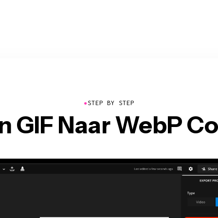
●
STEP BY STEP
en GIF Naar WebP Co