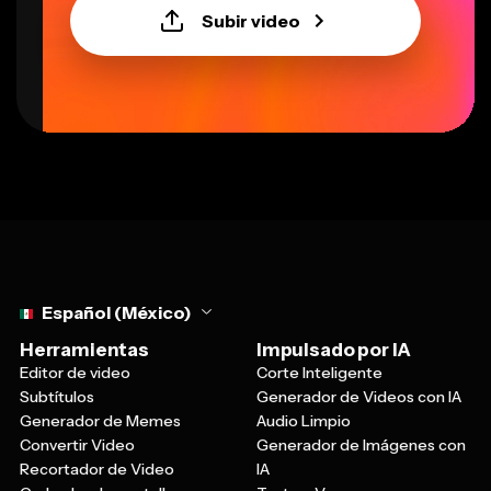
Subir video
Select language
Español (México)
Herramientas
Impulsado por IA
Editor de video
Corte Inteligente
Subtítulos
Generador de Videos con IA
Generador de Memes
Audio Limpio
Convertir Video
Generador de Imágenes con
Recortador de Video
IA