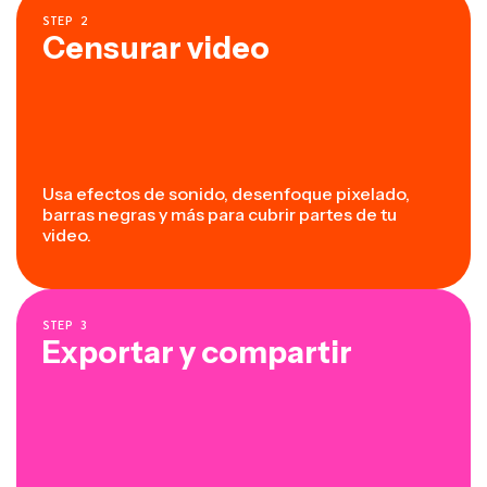
STEP
2
Censurar video
Usa efectos de sonido, desenfoque pixelado,
barras negras y más para cubrir partes de tu
video.
STEP
3
Exportar y compartir