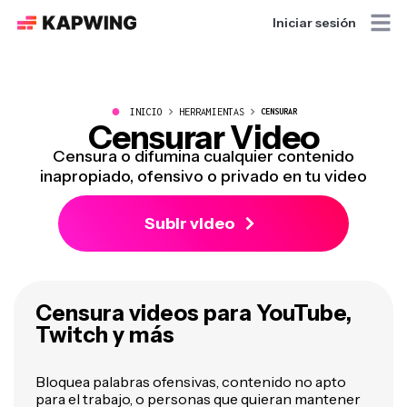
Iniciar sesión
●
INICIO
HERRAMIENTAS
CENSURAR
Censurar Video
Censura o difumina cualquier contenido
inapropiado, ofensivo o privado en tu video
Subir video
Censura videos para YouTube,
Twitch y más
Bloquea palabras ofensivas, contenido no apto
para el trabajo, o personas que quieran mantener