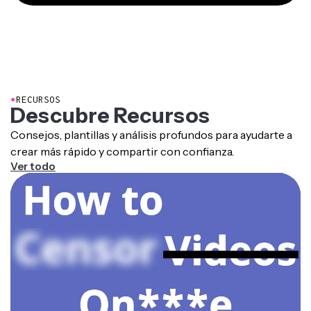
●
RECURSOS
Descubre Recursos
Consejos, plantillas y análisis profundos para ayudarte a
crear más rápido y compartir con confianza.
Ver todo