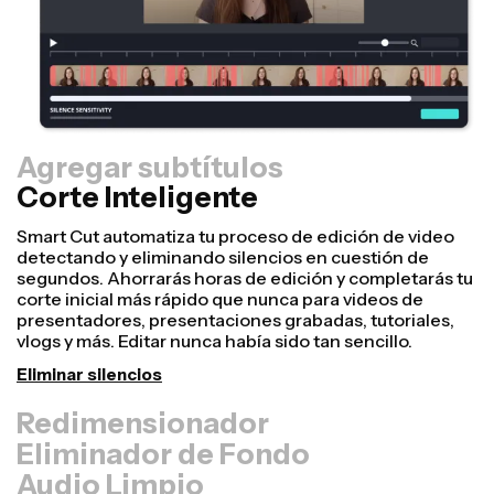
Agregar subtítulos
Corte Inteligente
Redimensionador
¡Reutiliza videos más rápido y hazlos ver más
profesionales con nuestra función de Resize Canvas!
En solo unos cuantos clics, puedes tomar un solo video
y ajustarlo para que tenga el tamaño perfecto en
cualquier otra plataforma, ya sea para TikTok, Youtube,
Instagram, Twitter, Linkedin o cualquier otro lugar.
Cambiar tamaño del video
Eliminador de Fondo
Audio Limpio