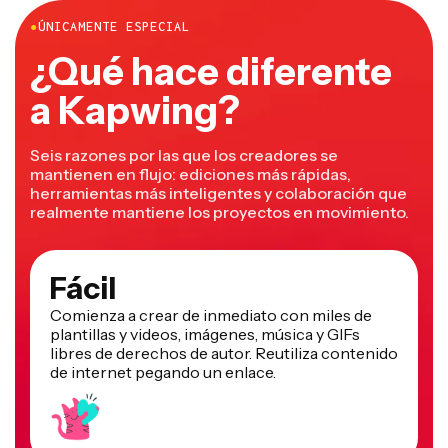
●
ÚNICAMENTE ESPECIAL
¿Qué hace diferente
a Kapwing?
Seis razones por las que los creadores se
mantienen en flujo: ediciones más rápidas,
herramientas más inteligentes y colaboración que
realmente mantiene los proyectos en movimiento.
Fácil
Comienza a crear de inmediato con miles de
plantillas y videos, imágenes, música y GIFs
libres de derechos de autor. Reutiliza contenido
de internet pegando un enlace.