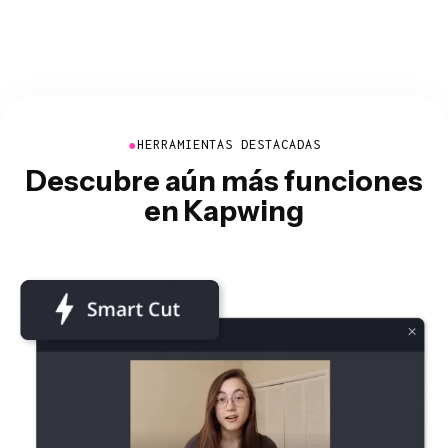
●
HERRAMIENTAS DESTACADAS
Descubre aún más funciones
en Kapwing