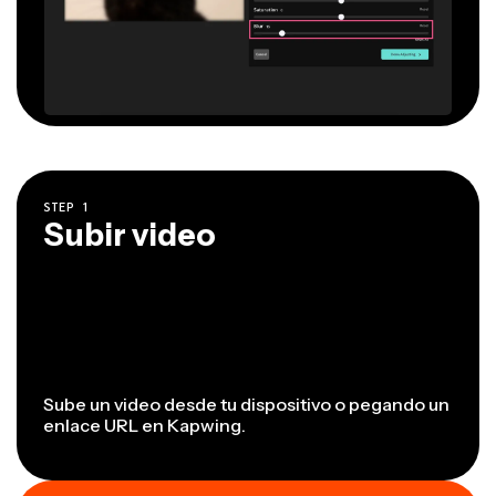
STEP
1
Subir video
Sube un video desde tu dispositivo o pegando un
enlace URL en Kapwing.