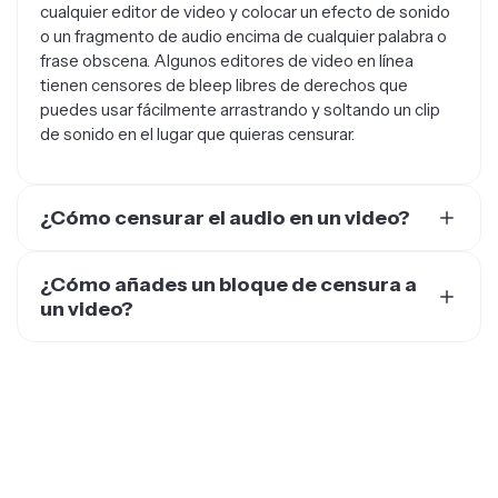
cualquier editor de video y colocar un efecto de sonido
o un fragmento de audio encima de cualquier palabra o
frase obscena. Algunos editores de video en línea
tienen censores de bleep libres de derechos que
puedes usar fácilmente arrastrando y soltando un clip
de sonido en el lugar que quieras censurar.
¿Cómo censurar el audio en un video?
Censura el audio de un video usando cualquier sonido
para tapar palabras ofensivas o lenguaje inapropiado.
¿Cómo añades un bloque de censura a
Algunos efectos de sonido que los creadores usan
un video?
comúnmente son censores de pitido, sonidos de
Con el editor de video adecuado, es súper fácil agregar
animales y notas altas de piano. Los tres efectos de
un bloque de censura a un video. Usa otras imágenes,
sonido, y más, se pueden encontrar en cualquier
stickers o formas geométricas simples para cubrir un
biblioteca de audio libre de derechos en línea.
área del video. La forma más común de cubrir una parte
del video es usando una barra de censura encima de los
ojos de alguien, información privada o cualquier otro
elemento que necesite ser censurado.