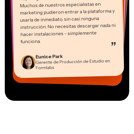
Muchos de nuestros especialistas en
marketing pudieron entrar a la plataforma y
usarla de inmediato, sin casi ninguna
instrucción. No necesitas descargar nada ni
hacer instalaciones - simplemente
Martin James
funciona.
”
Editor de video
Panos Papagapiou
Natasha Ball
Kerry-lee Farla
Eunice Park
Socio Director en EPATHLON
Gracie Peng
Consultor
Heidi Rae
Dina Segovia
Youtuber
Grant Taleck
Gerente de Producción de Estudio en
Director de Contenido
Mitch Rawlings
Trabajador freelance virtual
Educación
Vannesia Darby
Co-Fundador en
Formlabs
Freelancer de Servicios de Información
CEO en MOXIE Nashville
AuthentIQMarketing.com