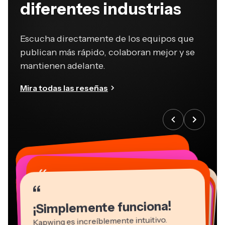
diferentes industrias
Escucha directamente de los equipos que
publican más rápido, colaboran mejor y se
mantienen adelante.
Mira todas las reseñas
“
“
“
“
“
“
“
“
“
“
“
¡Simplemente funciona!
Kapwing es increíblemente intuitivo.