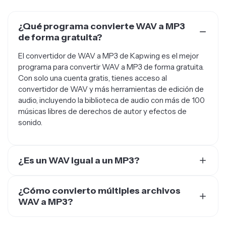
¿Qué programa convierte WAV a MP3
de forma gratuita?
El convertidor de WAV a MP3 de Kapwing es el mejor
programa para convertir WAV a MP3 de forma gratuita.
Con solo una cuenta gratis, tienes acceso al
convertidor de WAV y más herramientas de edición de
audio, incluyendo la biblioteca de audio con más de 100
músicas libres de derechos de autor y efectos de
sonido.
¿Es un WAV igual a un MP3?
Casi. Los archivos WAV son archivos de audio sin
comprimir con un tamaño de archivo más grande,
¿Cómo convierto múltiples archivos
mientras que los archivos MP3 están comprimidos y
WAV a MP3?
son compatibles con más plataformas. Si estás
Selecciona fácilmente un grupo de archivos WAV de
editando música, entonces los archivos WAV sin