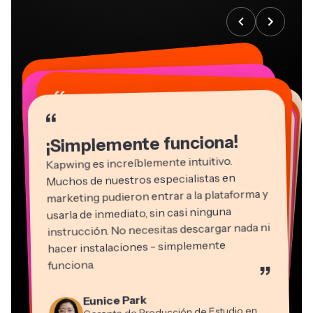
“
“
“
“
“
“
“
“
“
“
“
¡Simplemente funciona!
Kapwing es increíblemente intuitivo.
Muchos de nuestros especialistas en
marketing pudieron entrar a la plataforma y
usarla de inmediato, sin casi ninguna
instrucción. No necesitas descargar nada ni
hacer instalaciones - simplemente
Martin James
funciona.
”
Editor de video
Panos Papagapiou
Natasha Ball
Kerry-lee Farla
Eunice Park
Socio Director en EPATHLON
Gracie Peng
Consultor
Heidi Rae
Dina Segovia
Youtuber
Grant Taleck
Gerente de Producción de Estudio en