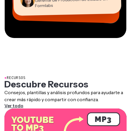
Director de Contenido
Mitch Rawlings
Trabajador freelance virtual
Educación
Vannesia Darby
Co-Fundador en
Formlabs
Freelancer de Servicios de Información
CEO en MOXIE Nashville
AuthentIQMarketing.com
●
RECURSOS
Descubre Recursos
Consejos, plantillas y análisis profundos para ayudarte a
crear más rápido y compartir con confianza.
Ver todo