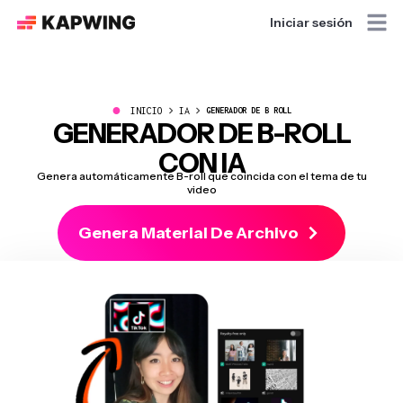
Iniciar sesión
●
INICIO
IA
GENERADOR DE B ROLL
GENERADOR DE B-ROLL
CON IA
Genera automáticamente B-roll que coincida con el tema de tu
video
Genera Material De Archivo