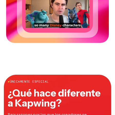
●
ÚNICAMENTE ESPECIAL
¿Qué hace diferente
a Kapwing?
Seis razones por las que los creadores se