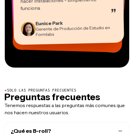
hacer instalaciones - simplemente
Martin James
funciona.
”
Editor de video
Panos Papagapiou
Natasha Ball
Kerry-lee Farla
Eunice Park
Socio Director en EPATHLON
Gracie Peng
Consultor
Heidi Rae
Dina Segovia
Youtuber
Grant Taleck
Gerente de Producción de Estudio en
Director de Contenido
Mitch Rawlings
Trabajador freelance virtual
Educación
Vannesia Darby
Co-Fundador en
Formlabs
Freelancer de Servicios de Información
CEO en MOXIE Nashville
AuthentIQMarketing.com
●
SOLO LAS PREGUNTAS FRECUENTES
Preguntas frecuentes
Tenemos respuestas a las preguntas más comunes que
nos hacen nuestros usuarios.
¿Qué es B-roll?