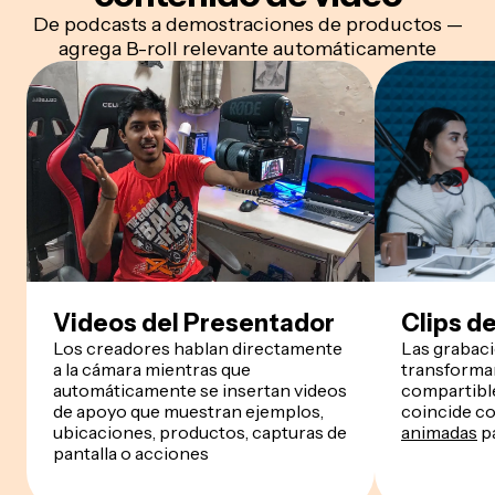
De podcasts a demostraciones de productos —
agrega B-roll relevante automáticamente
Videos del Presentador
Clips d
Los creadores hablan directamente
Las grabac
a la cámara mientras que
transforman
automáticamente se insertan videos
compartible
de apoyo que muestran ejemplos,
coincide co
ubicaciones, productos, capturas de
animadas
pa
pantalla o acciones