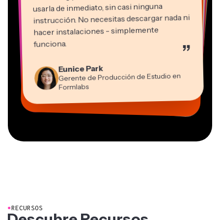
usarla de inmediato, sin casi ninguna
instrucción. No necesitas descargar nada ni
hacer instalaciones - simplemente
Martin James
funciona.
”
Editor de video
Panos Papagapiou
Natasha Ball
Kerry-lee Farla
Eunice Park
Socio Director en EPATHLON
Gracie Peng
Consultor
Heidi Rae
Dina Segovia
Youtuber
Grant Taleck
Gerente de Producción de Estudio en
Director de Contenido
Mitch Rawlings
Trabajador freelance virtual
Educación
Vannesia Darby
Co-Fundador en
Formlabs
Freelancer de Servicios de Información
CEO en MOXIE Nashville
AuthentIQMarketing.com
●
RECURSOS
Descubre Recursos