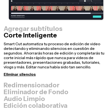
Agregar subtítulos
Corte Inteligente
Redimensionador
¡Reutiliza videos más rápido y hazlos ver más
profesionales con nuestra función de Resize Canvas!
En solo unos cuantos clics, puedes tomar un solo video
y ajustarlo para que tenga el tamaño perfecto en
cualquier otra plataforma, ya sea para TikTok, Youtube,
Instagram, Twitter, Linkedin o cualquier otro lugar.
Cambiar tamaño del video
Eliminador de Fondo
Audio Limpio
Edición colaborativa