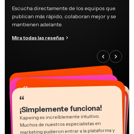
Escucha directamente de los equipos que
publican más rápido, colaboran mejor y se
mantienen adelante.
Mira todas las reseñas
“
“
“
“
“
“
“
“
“
“
“
¡Simplemente funciona!
Kapwing es increíblemente intuitivo.
Muchos de nuestros especialistas en
marketing pudieron entrar a la plataforma y