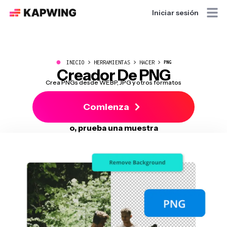
Iniciar sesión
●
INICIO
HERRAMIENTAS
HACER
PNG
Creador De PNG
Crea PNGs desde WEBP, JPG y otros formatos
Comienza
o, prueba una muestra