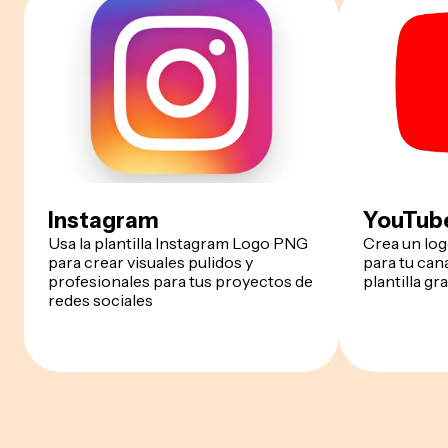
Instagram
YouTub
Usa la plantilla Instagram Logo PNG
Crea un lo
para crear visuales pulidos y
para tu can
profesionales para tus proyectos de
plantilla g
redes sociales