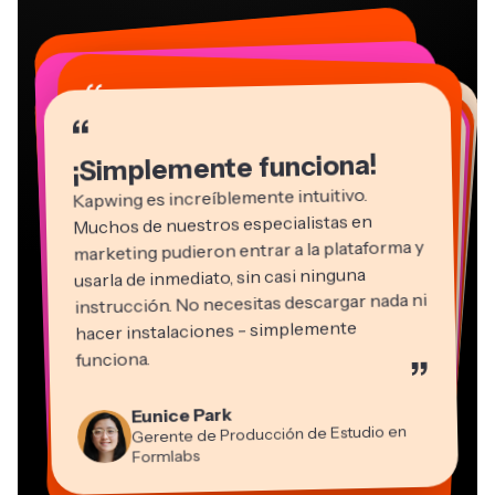
“
“
“
“
“
“
“
“
“
“
“
¡Simplemente funciona!
Kapwing es increíblemente intuitivo.
Muchos de nuestros especialistas en
marketing pudieron entrar a la plataforma y
usarla de inmediato, sin casi ninguna
instrucción. No necesitas descargar nada ni
hacer instalaciones - simplemente
Martin James
funciona.
”
Editor de video
Panos Papagapiou
Natasha Ball
Kerry-lee Farla
Eunice Park
Socio Director en EPATHLON
Gracie Peng
Consultor
Heidi Rae
Dina Segovia
Youtuber
Grant Taleck
Gerente de Producción de Estudio en
Director de Contenido
Mitch Rawlings
Trabajador freelance virtual
Educación
Vannesia Darby
Co-Fundador en
Formlabs
Freelancer de Servicios de Información
CEO en MOXIE Nashville
AuthentIQMarketing.com