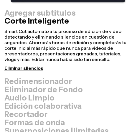
Agregar subtítulos
Corte Inteligente
Redimensionador
¡Reutiliza videos más rápido y hazlos ver más
profesionales con nuestra función de Resize Canvas!
En solo unos cuantos clics, puedes tomar un solo video
y ajustarlo para que tenga el tamaño perfecto en
cualquier otra plataforma, ya sea para TikTok, Youtube,
Instagram, Twitter, Linkedin o cualquier otro lugar.
Cambiar tamaño del video
Eliminador de Fondo
Audio Limpio
Edición colaborativa
Recortador
Formas de onda
Superposiciones ilimitadas