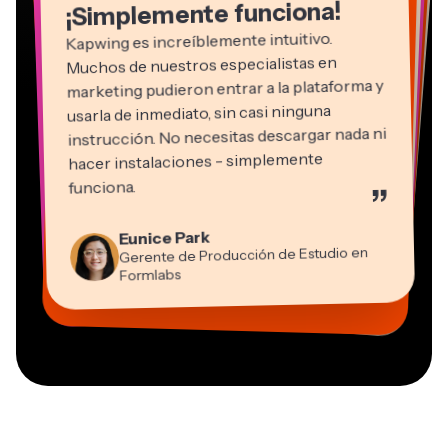
¡Simplemente funciona!
Kapwing es increíblemente intuitivo.
Muchos de nuestros especialistas en
marketing pudieron entrar a la plataforma y
usarla de inmediato, sin casi ninguna
instrucción. No necesitas descargar nada ni
hacer instalaciones - simplemente
Martin James
funciona.
”
Editor de video
Panos Papagapiou
Natasha Ball
Kerry-lee Farla
Eunice Park
Socio Director en EPATHLON
Gracie Peng
Consultor
Heidi Rae
Dina Segovia
Youtuber
Grant Taleck
Gerente de Producción de Estudio en
Director de Contenido
Mitch Rawlings
Trabajador freelance virtual
Educación
Vannesia Darby
Co-Fundador en
Formlabs
Freelancer de Servicios de Información
CEO en MOXIE Nashville
AuthentIQMarketing.com