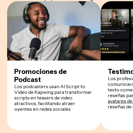
Promociones de
Testimo
Los profesi
Podcast
comunicaci
Los podcasters usan AI Script to
texto comer
Video de Kapwing para transformar
reseñas par
scripts en teasers de video
avatares de
atractivos, facilitando atraer
reseñas de 
oyentes en redes sociales