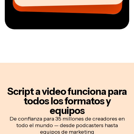
CEO en MOXIE Nashville
AuthentIQMarketing.com
Script a video funciona para
todos los formatos y
equipos
De confianza para 35 millones de creadores en
todo el mundo — desde podcasters hasta
equipos de marketing