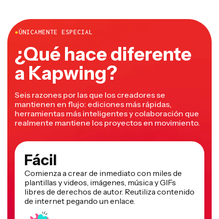
●
ÚNICAMENTE ESPECIAL
¿Qué hace diferente
a Kapwing?
Seis razones por las que los creadores se
mantienen en flujo: ediciones más rápidas,
herramientas más inteligentes y colaboración que
realmente mantiene los proyectos en movimiento.
Fácil
Comienza a crear de inmediato con miles de
plantillas y videos, imágenes, música y GIFs
libres de derechos de autor. Reutiliza contenido
de internet pegando un enlace.