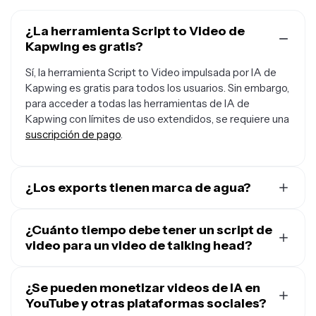
¿La herramienta Script to Video de
Kapwing es gratis?
Sí, la herramienta Script to Video impulsada por IA de
Kapwing es gratis para todos los usuarios. Sin embargo,
para acceder a todas las herramientas de IA de
Kapwing con límites de uso extendidos, se requiere una
suscripción de pago
.
¿Los exports tienen marca de agua?
Sí, las exportaciones gratuitas incluyen una marca de
agua de Kapwing. Para eliminar la marca de agua y
¿Cuánto tiempo debe tener un script de
exportar en 4K,
video para un video de talking head?
actualiza a Kapwing Pro
.
Para tener el mejor desempeño en redes sociales,
escribe un guión de video de al menos 500 caracteres,
¿Se pueden monetizar videos de IA en
lo que resultaría en un video de aproximadamente 30
YouTube y otras plataformas sociales?