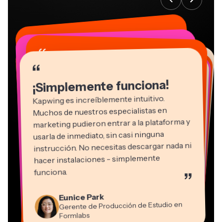
“
“
“
“
“
“
“
“
“
“
“
¡Simplemente funciona!
Kapwing es increíblemente intuitivo.
Muchos de nuestros especialistas en
marketing pudieron entrar a la plataforma y
usarla de inmediato, sin casi ninguna
instrucción. No necesitas descargar nada ni
hacer instalaciones - simplemente
Martin James
funciona.
”
Editor de video
Panos Papagapiou
Natasha Ball
Kerry-lee Farla
Eunice Park
Socio Director en EPATHLON
Gracie Peng
Consultor
Heidi Rae
Dina Segovia
Youtuber
Grant Taleck
Gerente de Producción de Estudio en
Director de Contenido
Mitch Rawlings
Trabajador freelance virtual
Educación
Vannesia Darby
Co-Fundador en
Formlabs
Freelancer de Servicios de Información