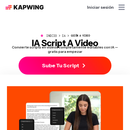
Iniciar sesión
●
INICIO
IA
GUIÓN A VIDEO
IA Script A Video
Convierte scripts en videos completamente editables con IA —
gratis para empezar
Sube Tu Script