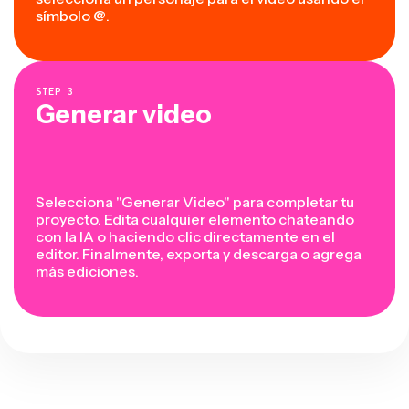
símbolo @.
STEP
3
Generar video
Selecciona "Generar Video" para completar tu
proyecto. Edita cualquier elemento chateando
con la IA o haciendo clic directamente en el
editor. Finalmente, exporta y descarga o agrega
más ediciones.