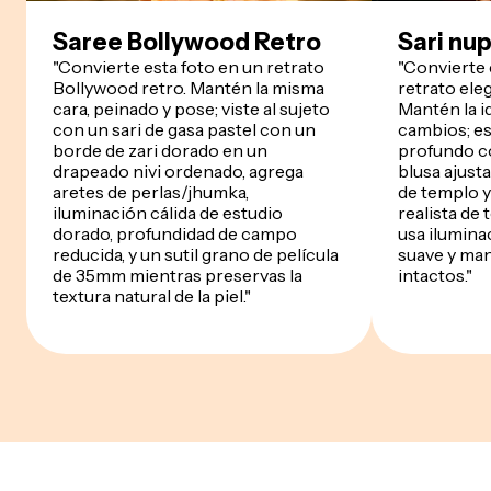
Saree Bollywood Retro
Sari nu
"Convierte esta foto en un retrato
"Convierte 
Bollywood retro. Mantén la misma
retrato ele
cara, peinado y pose; viste al sujeto
Mantén la i
con un sari de gasa pastel con un
cambios; est
borde de zari dorado en un
profundo c
drapeado nivi ordenado, agrega
blusa ajust
aretes de perlas/jhumka,
de templo y
iluminación cálida de estudio
realista de 
dorado, profundidad de campo
usa ilumina
reducida, y un sutil grano de película
suave y man
de 35mm mientras preservas la
intactos."
textura natural de la piel."