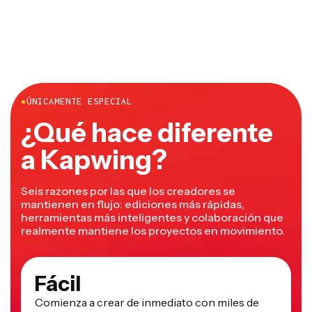
●
ÚNICAMENTE ESPECIAL
¿Qué hace diferente
a Kapwing?
Seis razones por las que los creadores se
mantienen en flujo: ediciones más rápidas,
herramientas más inteligentes y colaboración que
realmente mantiene los proyectos en movimiento.
Fácil
Comienza a crear de inmediato con miles de