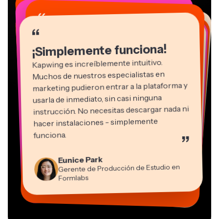
“
“
“
“
“
“
“
“
“
“
“
¡Simplemente funciona!
Kapwing es increíblemente intuitivo.
Muchos de nuestros especialistas en
marketing pudieron entrar a la plataforma y
usarla de inmediato, sin casi ninguna
instrucción. No necesitas descargar nada ni
hacer instalaciones - simplemente
Martin James
funciona.
”
Editor de video
Panos Papagapiou
Natasha Ball
Kerry-lee Farla
Eunice Park
Socio Director en EPATHLON
Gracie Peng
Consultor
Heidi Rae
Dina Segovia
Youtuber
Grant Taleck
Gerente de Producción de Estudio en
Director de Contenido
Mitch Rawlings
Trabajador freelance virtual
Educación
Vannesia Darby
Co-Fundador en
Formlabs
Freelancer de Servicios de Información
CEO en MOXIE Nashville
AuthentIQMarketing.com