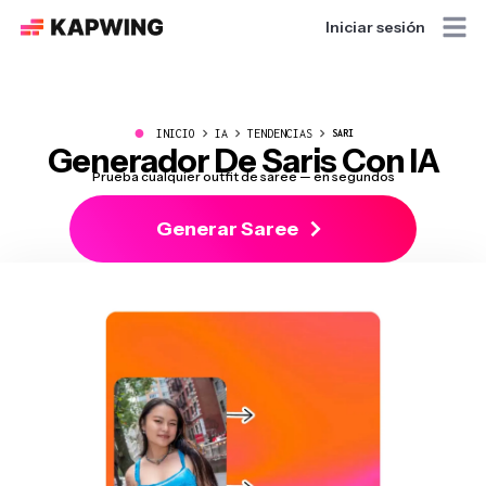
Iniciar sesión
●
INICIO
IA
TENDENCIAS
SARI
Generador De Saris Con IA
Prueba cualquier outfit de saree — en segundos
Generar Saree