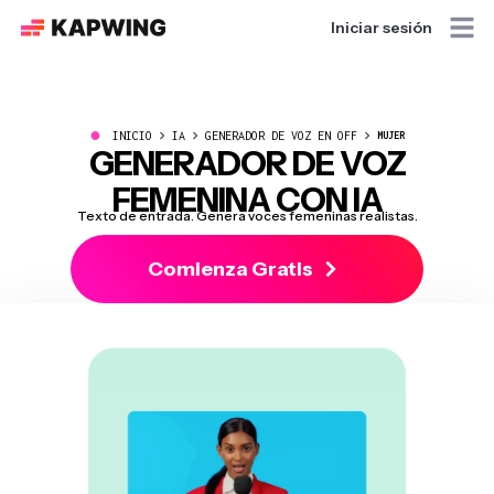
Iniciar sesión
●
INICIO
IA
GENERADOR DE VOZ EN OFF
MUJER
GENERADOR DE VOZ
FEMENINA CON IA
Texto de entrada. Genera voces femeninas realistas.
Comienza Gratis