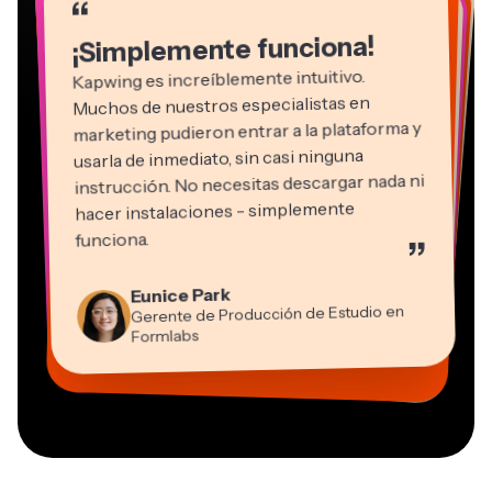
“
“
“
“
“
“
¡Simplemente funciona!
Kapwing es increíblemente intuitivo.
Muchos de nuestros especialistas en
marketing pudieron entrar a la plataforma y
usarla de inmediato, sin casi ninguna
instrucción. No necesitas descargar nada ni
hacer instalaciones - simplemente
Martin James
funciona.
”
Editor de video
Panos Papagapiou
Natasha Ball
Kerry-lee Farla
Eunice Park
Socio Director en EPATHLON
Gracie Peng
Consultor
Heidi Rae
Dina Segovia
Youtuber
Grant Taleck
Gerente de Producción de Estudio en
Director de Contenido
Mitch Rawlings
Trabajador freelance virtual
Educación
Vannesia Darby
Co-Fundador en
Formlabs
Freelancer de Servicios de Información
CEO en MOXIE Nashville
AuthentIQMarketing.com