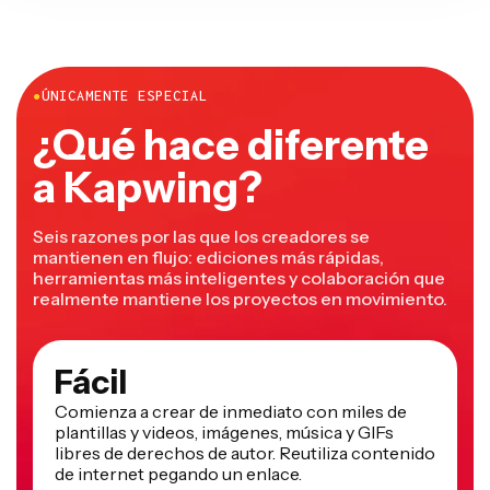
●
ÚNICAMENTE ESPECIAL
¿Qué hace diferente
a Kapwing?
Seis razones por las que los creadores se
mantienen en flujo: ediciones más rápidas,
herramientas más inteligentes y colaboración que
realmente mantiene los proyectos en movimiento.
Fácil
Comienza a crear de inmediato con miles de
plantillas y videos, imágenes, música y GIFs
libres de derechos de autor. Reutiliza contenido
de internet pegando un enlace.