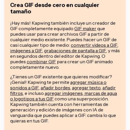
Crea GIF desde cero en cualquier
tamaño
¡Hay más! Kapwing también incluye un creador de
GIF completamente equipado
GIF maker
que
puedes usar para crear archivos GIF a partir de
cualquier medio existente. Puedes hacer un GIF de
casi cualquier tipo de medio:
convertir videos a GIF
,
imágenes a GIF
,
grabaciones de pantalla a GIF
, y más
en segundos dentro del editor de Kapwing. O
puedes
combinar GIF
para crear un GIF animado
completamente nuevo.
¿Tienes un GIF existente que quieres modificar?
¡Genial! Kapwing te permite
agregar música o
sonidos a GIF
,
añadir bordes
,
agregar texto
,
añadir
filtros
, e incluso
agregar imágenes, marcas de agua
o logotipos a tus GIF
como una superposición.
Kapwing también cuenta con herramientas de
generación y edición de imágenes con IA de
vanguardia que puedes aplicar a GIF: cambia lo que
quieras en tus GIF.