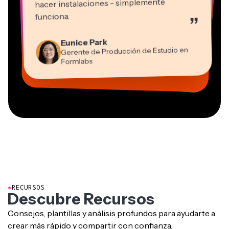
hacer instalaciones - simplemente
Martin James
funciona.
”
Editor de video
Panos Papagapiou
Natasha Ball
Kerry-lee Farla
Eunice Park
Socio Director en EPATHLON
Gracie Peng
Consultor
Heidi Rae
Dina Segovia
Youtuber
Grant Taleck
Gerente de Producción de Estudio en
Director de Contenido
Mitch Rawlings
Trabajador freelance virtual
Educación
Vannesia Darby
Co-Fundador en
Formlabs
Freelancer de Servicios de Información
CEO en MOXIE Nashville
AuthentIQMarketing.com
●
RECURSOS
Descubre Recursos
Consejos, plantillas y análisis profundos para ayudarte a
crear más rápido y compartir con confianza.