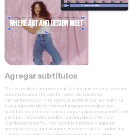
Agregar subtítulos
Genera subtítulos personalizables que se sincronicen
automáticamente con tu video. Usa nuestra
herramienta con inteligencia artificial para crear una
transcripción de tu video y luego personaliza tus
subtítulos auto-sincronizados para que sean perfectos
para tus necesidades de creación de contenido.
Cambia el tamaño, intercambia fuentes o agrega
animaciones y transiciones profesionales - todos tus
cambios se aplicarán al instante en todo el video.