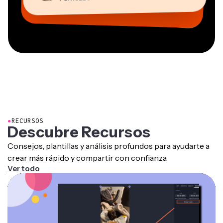
Freelancer de Servicios de Información
CEO en MOXIE Nashville
AuthentIQMarketing.com
●
RECURSOS
Descubre Recursos
Consejos, plantillas y análisis profundos para ayudarte a
crear más rápido y compartir con confianza.
Ver todo