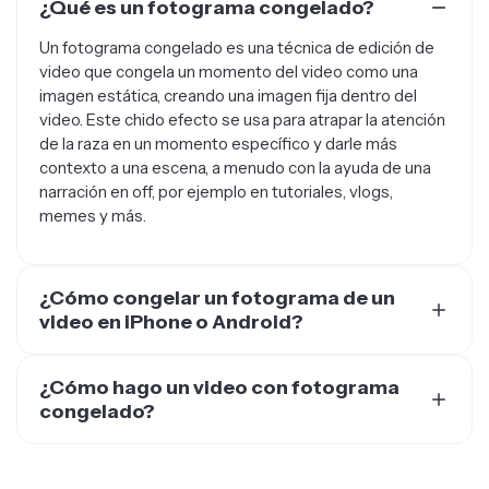
¿Qué es un fotograma congelado?
Un fotograma congelado es una técnica de edición de
video que congela un momento del video como una
imagen estática, creando una imagen fija dentro del
video. Este chido efecto se usa para atrapar la atención
de la raza en un momento específico y darle más
contexto a una escena, a menudo con la ayuda de una
narración en off, por ejemplo en tutoriales, vlogs,
memes y más.
¿Cómo congelar un fotograma de un
video en iPhone o Android?
La mayoría de los editores de video en iPhone y
Android tienen la función de fotograma congelado,
¿Cómo hago un video con fotograma
como Kapwing. Simplemente abre Kapwing en tu
congelado?
navegador móvil para editar videos y agregar el efecto
Crea un video con fotograma congelado tomando un
de fotograma congelado, además de otros ajustes de
fotograma de un video y congelándolo. Puedes
video como superposiciones, animación, transiciones y