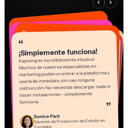
“
“
“
“
“
“
“
“
“
“
“
¡Simplemente funciona!
Kapwing es increíblemente intuitivo.
Muchos de nuestros especialistas en
marketing pudieron entrar a la plataforma y
usarla de inmediato, sin casi ninguna
instrucción. No necesitas descargar nada ni
hacer instalaciones - simplemente
Martin James
funciona.
”
Editor de video
Panos Papagapiou
Natasha Ball
Kerry-lee Farla
Eunice Park
Socio Director en EPATHLON
Gracie Peng
Consultor
Heidi Rae
Dina Segovia
Youtuber
Grant Taleck
Gerente de Producción de Estudio en
Director de Contenido
Mitch Rawlings
Trabajador freelance virtual
Educación
Vannesia Darby
Co-Fundador en
Formlabs