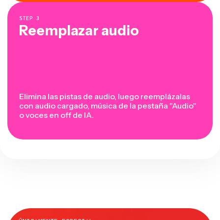
STEP
3
Reemplazar audio
Elimina las pistas de audio, luego reemplázalas
con audio cargado, música de la pestaña "Audio"
o voces en off de IA.