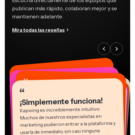
Escucha directamente de los equipos que
publican más rápido, colaboran mejor y se
mantienen adelante.
Mira todas las reseñas
“
“
“
“
“
“
“
“
“
“
“
¡Simplemente funciona!
Kapwing es increíblemente intuitivo.
Muchos de nuestros especialistas en
marketing pudieron entrar a la plataforma y
usarla de inmediato, sin casi ninguna