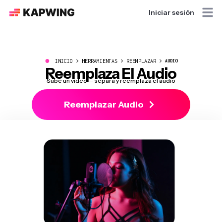
Iniciar sesión
●
INICIO
HERRAMIENTAS
REEMPLAZAR
AUDIO
Reemplaza El Audio
Sube un video — separa y reemplaza el audio
Reemplazar Audio