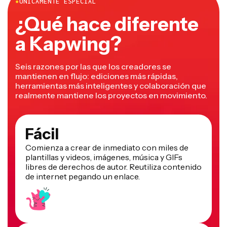
●
ÚNICAMENTE ESPECIAL
¿Qué hace diferente
a Kapwing?
Seis razones por las que los creadores se
mantienen en flujo: ediciones más rápidas,
herramientas más inteligentes y colaboración que
realmente mantiene los proyectos en movimiento.
Fácil
Comienza a crear de inmediato con miles de
plantillas y videos, imágenes, música y GIFs
libres de derechos de autor. Reutiliza contenido
de internet pegando un enlace.