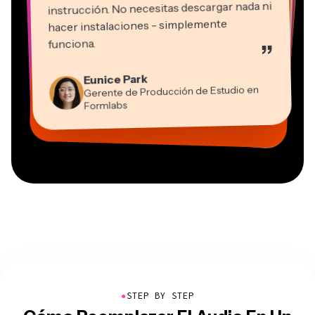
instrucción. No necesitas descargar nada ni
hacer instalaciones - simplemente
Martin James
funciona.
”
Editor de video
Panos Papagapiou
Natasha Ball
Kerry-lee Farla
Eunice Park
Socio Director en EPATHLON
Gracie Peng
Consultor
Heidi Rae
Dina Segovia
Youtuber
Grant Taleck
Gerente de Producción de Estudio en
Director de Contenido
Mitch Rawlings
Trabajador freelance virtual
Educación
Vannesia Darby
Co-Fundador en
Formlabs
Freelancer de Servicios de Información
CEO en MOXIE Nashville
AuthentIQMarketing.com
●
STEP BY STEP