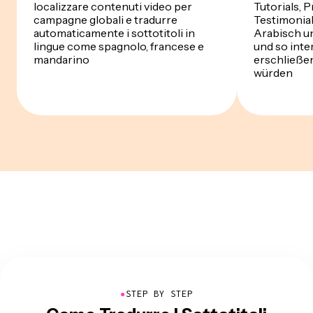
localizzare contenuti video per
Tutorials,
campagne globali e tradurre
Testimonial
automaticamente i sottotitoli in
Arabisch u
lingue come spagnolo, francese e
und so inte
mandarino
erschließen
würden
●
STEP BY STEP