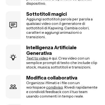
dispositivo.
Sottotitoli magici
Aggiungi sottotitoli parola per parola a
qualsiasi video con il generatore di
sottotitoli di Kapwing. Cambia colori,
caratteri e aggiungi animazioni o
transizioni.
Intelligenza Artificiale
Generativa
Text to video
è qui. Crea video con un
semplice prompt di testo che include clip
stock, musica, sottotitoli e transizioni.
Modifica collaborativa
Organizza i filmati e i file con un
workspace
condiviso
. Rivedi rapidamente
e condividi feedback con il tuo team
usando commenti in tempo reale.