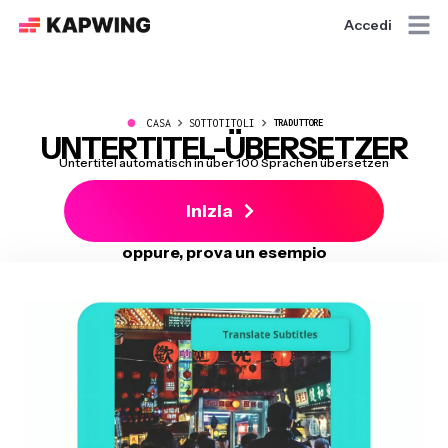
Accedi
●
CASA
SOTTOTITOLI
TRADUTTORE
UNTERTITEL-ÜBERSETZER
Untertitel automatisch in über 100 Sprachen übersetzen
Inizia
oppure, prova un esempio