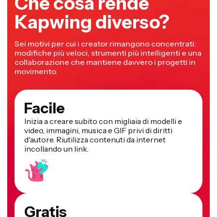
Che cosa rende
Kapwing diverso?
Sei motivi per cui i creator rimangono concentrati:
modifiche più veloci, strumenti più intelligenti e una
collaborazione che mantiene davvero i progetti in
movimento.
Facile
Inizia a creare subito con migliaia di modelli e
video, immagini, musica e GIF privi di diritti
d'autore. Riutilizza contenuti da internet
incollando un link.
Gratis