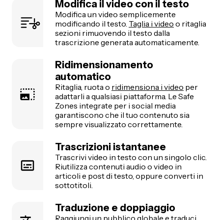
Modifica il video con il testo
Modifica un video semplicemente
modificando il testo.
Taglia i video
o ritaglia
sezioni rimuovendo il testo dalla
trascrizione generata automaticamente.
Ridimensionamento
automatico
Ritaglia, ruota o
ridimensiona i video
per
adattarli a qualsiasi piattaforma. Le Safe
Zones integrate per i social media
garantiscono che il tuo contenuto sia
sempre visualizzato correttamente.
Trascrizioni istantanee
Trascrivi video in testo con un singolo clic.
Riutilizza contenuti audio o video in
articoli e post di testo, oppure converti in
sottotitoli.
Traduzione e doppiaggio
Raggiungi un pubblico globale e
traduci