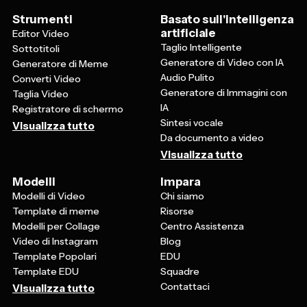
Strumenti
Basato sull'intelligenza
artificiale
Editor Video
Taglio Intelligente
Sottotitoli
Generatore di Video con IA
Generatore di Meme
Audio Pulito
Converti Video
Generatore di Immagini con
Taglia Video
IA
Registratore di schermo
Sintesi vocale
Visualizza tutto
Da documento a video
Visualizza tutto
Modelli
Impara
Modelli di Video
Chi siamo
Template di meme
Risorse
Modelli per Collage
Centro Assistenza
Video di Instagram
Blog
Template Popolari
EDU
Template EDU
Squadre
Contattaci
Visualizza tutto