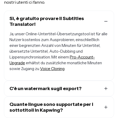
nostri utenti ci fanno.
Sì, è gratuito provare il Subtitles
Translator!
Ja, unser Online-Untertitel-Übersetzungstool ist für alle
Nutzer kostenlos zum Ausprobieren, einschließlich
einer begrenzten Anzahl von Minuten für Untertitel,
übersetzte Untertitel, Auto-Dubbing und
Lippensynchronisation. Mit einem
Pro-Account-
Upgrade
erhältst du zusätzliche monatliche Minuten
sowie Zugang zu
Voice Cloning
.
C'è un watermark sugli export?
Wenn du Kapwing mit einem kostenlosen Account
nutzt, enthalten alle Exporte — auch vom Untertitel-
Quante lingue sono supportate per i
Übersetzer — ein Wasserzeichen. Sobald du auf einen
sottotitoli in Kapwing?
Pro-Account
upgradesst, wird das Wasserzeichen von