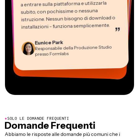
a entrare sulla piattaforma e utilizzarla
subito, con pochissime o nessuna
istruzione. Nessun bisogno di download o
installazioni - funziona semplicemente.
”
Martin James
Editor Video
Eunice Park
Panos Papagapiou
Natasha Ball
Dina Segovia
Kerry-lee Farla
Responsabile della Produzione Studio
Heidi Rae
Socio Amministratore di EPATHLON
Gracie Peng
Libero professionista virtuale
Consulente
Youtuber
Grant Taleck
presso Formlabs
Istruzione
Direttore dei Contenuti
Mitch Rawlings
Vannesia Darby
Co-Founder di
Freelance dei Servizi Informativi
CEO di MOXIE Nashville
AuthentIQMarketing.com
●
SOLO LE DOMANDE FREQUENTI
Domande Frequenti
Abbiamo le risposte alle domande più comuni che i