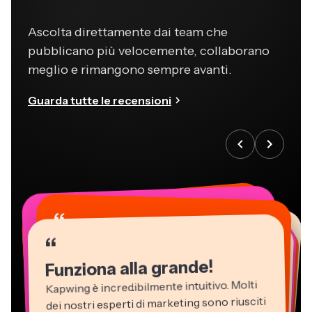
Ascolta direttamente dai team che
pubblicano più velocemente, collaborano
meglio e rimangono sempre avanti.
Guarda tutte le recensioni
“
“
“
“
“
“
“
“
“
“
“
Funziona alla grande!
Kapwing è incredibilmente intuitivo. Molti
dei nostri esperti di marketing sono riusciti