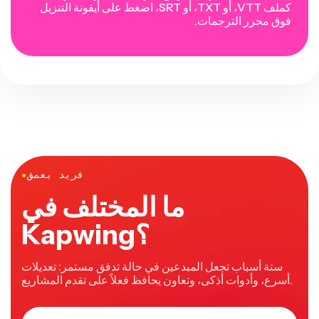
كملف VTT، أو TXT، أو SRT، اضغط على أيقونة التنزيل
فوق محرر الترجمات.
فريد بعمق
●
ما المختلف في
Kapwing؟
ستة أسباب تجعل المبدعين في حالة تدفق مستمر: تعديلات
أسرع، وأدوات أذكى، وتعاون يحافظ فعلاً على تقدم المشاريع.