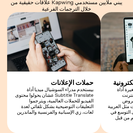
يبني ملايين مستخدمي Kapwing علاقات حقيقية من
خلال الترجمات الفرعية
كترونية
حملات الإعلانات
رة أداة
بيستخدم مدراء السوشيال ميديا أداة
S عبر الإنترنت
Subtitle Translate عشان يحولوا محتوى
عروض
الفيديو للحملات العالمية، ويترجموا
 مثل العربية
التعليقات التوضيحية بشكل تلقائي لعدة
 التوسع في
لغات، زي الإسبانية والفرنسية والماندرين
م من قبل