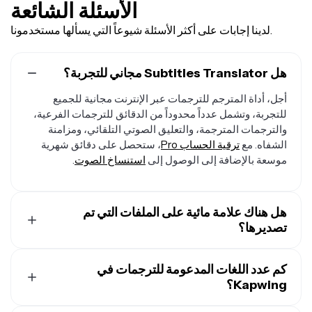
الأسئلة الشائعة
لدينا إجابات على أكثر الأسئلة شيوعاً التي يسألها مستخدمونا.
هل Subtitles Translator مجاني للتجربة؟
أجل، أداة المترجم للترجمات عبر الإنترنت مجانية للجميع
للتجربة، وتشمل عدداً محدوداً من الدقائق للترجمات الفرعية،
والترجمات المترجمة، والتعليق الصوتي التلقائي، ومزامنة
الشفاه. مع
ترقية الحساب Pro
، ستحصل على دقائق شهرية
موسعة بالإضافة إلى الوصول إلى
استنساخ الصوت
.
هل هناك علامة مائية على الملفات التي تم
تصديرها؟
إذا كنت تستخدم Kapwing بحساب مجاني، فستحتوي جميع
كم عدد اللغات المدعومة للترجمات في
التصديرات - بما في ذلك من مترجم الترجمات الفرعية - على
Kapwing؟
علامة مائية. بمجرد الترقية إلى
حساب Pro
، سيتم إزالة العلامة
المائية تمامًا من إبداعاتك، وستحصل على 300 دقيقة شهريًا
يتيح Kapwing ترجمة الفيديوهات إلى أكثر من 100 لغة — بما