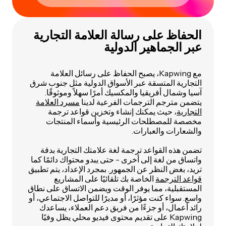
الحفاظ على رسالة العلامة التجارية
عبر الجماهير الدولية
مع Kapwing، يصبح الحفاظ على رسائل العلامة
التجارية المتسقة عبر الأسواق الدولية مثل جنوب شرق
آسيا وشمال أفريقيا والمكسيك أمرًا سهلاً وموثوقًا.
يتضمن مترجم الترجمات الفرعية لدينا
مسرد العلامة
التجارية
، حيث يمكنك إنشاء وتخزين قواعد ترجمة
مخصصة للمصطلحات الرئيسية وأسماء المنتجات
والشعارات والعبارات.
تضمن هذه القواعد ترجمة لغة علامتك التجارية بدقة
واتساق من لغة إلى أخرى - حتى يبدو محتواك دائمًا كما
تريد، بغض النظر عن الجمهور. بمجرد الإعداد، يتم تطبيق
قواعد الترجمة
الخاصة بك تلقائيًا على المشاريع
المستقبلية، مما يوفر الوقت ويضمن الاتساق على نطاق
واسع. سواء كنت مؤثرًا، أو مديرًا للتواصل الاجتماعي، أو
رائد أعمال، أو جزءًا من فريق دعم العملاء، يساعدك
Kapwing على تقديم محتوى فيديو محلي يظل وفيًا