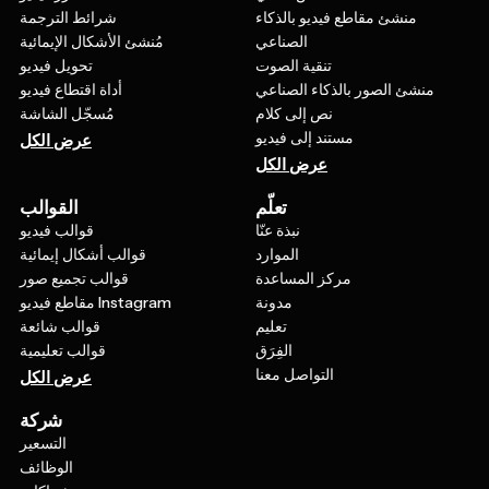
منشئ مقاطع فيديو بالذكاء
شرائط الترجمة
الصناعي
مُنشئ الأشكال الإيمائية
تنقية الصوت
تحويل فيديو
منشئ الصور بالذكاء الصناعي
أداة اقتطاع فيديو
نص إلى كلام
مُسجّل الشاشة
مستند إلى فيديو
عرض الكل
عرض الكل
تعلّم
القوالب
نبذة عنّا
قوالب فيديو
الموارد
قوالب أشكال إيمائية
مركز المساعدة
قوالب تجميع صور
مدونة
مقاطع فيديو Instagram
تعليم
قوالب شائعة
الفِرَق
قوالب تعليمية
التواصل معنا
عرض الكل
شركة
التسعير
الوظائف