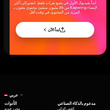
ابدأ بفيديوك الأول في بضع نقرات فقط. انضم إلى أكثر
من 35 مليون منشئ محتوى يثقون بـ Kapwing لإنشاء
المزيد من المحتوى في وقت أقل.
ابدأ الآن
Select language
عربي
مدعوم بالذكاء الصناعي
الأدوات
القص الذكي
محرر فيديو