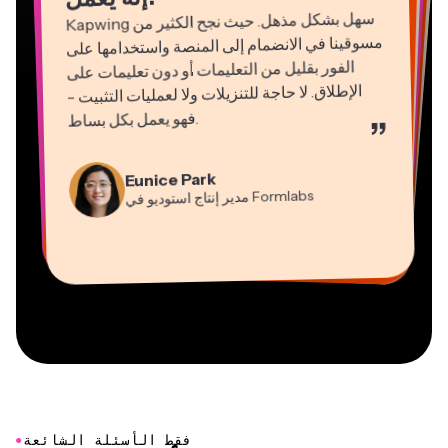
Kapwing
سهل بشكل مذهل. حيث نجح الكثير من
مسوقينا في الانضمام إلى المنصة واستخدامها على
الفور بقليل من التعليمات أو دون تعليمات على
الإطلاق. لا حاجة للتنزيلات ولا لعمليات التثبيت -
فهو يعمل بكل بساط
.
”
Natasha Ball
Martin James
Gracie Peng
Panos Papagapiou
استشاري
محرر فيديو
Kerry-lee Farla
مدير المحتوى
شريك مدير في
EPATHLON
Dina Segovia
Eunice Park
YouTube
Grant Taleck
صانع فيديو
Heidi Rae
عامل مستقل افتراضي
Mitch Rawlings
Formlabs
مدير إنتاج استوديو في
Vannesia Darby
شريك مؤسس في
التعليم
مُقدِّم خدمات معلومات مستقل
AuthntIQMarketing.com
المدير التنفيذي في
MOXIE Nashville
●
فقط الأسئلة الشائعة