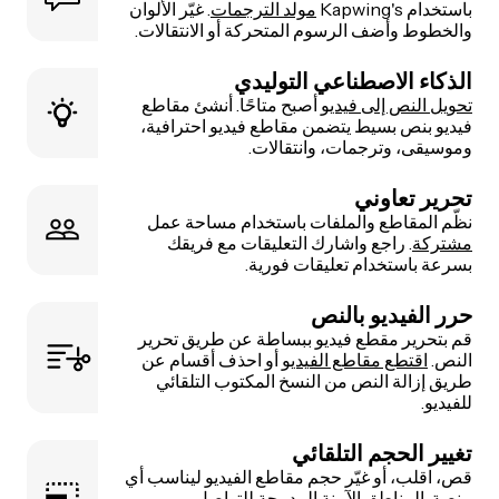
باستخدام Kapwing's
مولد الترجمات
. غيّر الألوان
والخطوط وأضف الرسوم المتحركة أو الانتقالات.
الذكاء الاصطناعي التوليدي
تحويل النص إلى فيديو
أصبح متاحًا. أنشئ مقاطع
فيديو بنص بسيط يتضمن مقاطع فيديو احترافية،
وموسيقى، وترجمات، وانتقالات.
تحرير تعاوني
نظّم المقاطع والملفات باستخدام مساحة عمل
مشتركة
. راجع واشارك التعليقات مع فريقك
بسرعة باستخدام تعليقات فورية.
حرر الفيديو بالنص
قم بتحرير مقطع فيديو ببساطة عن طريق تحرير
النص.
اقتطع مقاطع الفيديو
أو احذف أقسام عن
طريق إزالة النص من النسخ المكتوب التلقائي
للفيديو.
تغيير الحجم التلقائي
قص، اقلب، أو غيّر حجم مقاطع الفيديو ليناسب أي
منصة. المناطق الآمنة المدمجة للتواصل