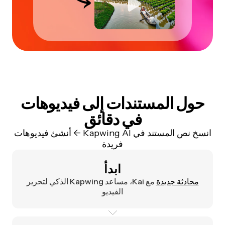
حول المستندات إلى فيديوهات
في دقائق
انسخ نص المستند في Kapwing AI -> أنشئ فيديوهات
فريدة
ابدأ
محادثة جديدة
مع Kai، مساعد Kapwing الذكي لتحرير
الفيديو