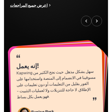
اعرض جميع المراجعات
“
“
“
“
“
“
“
“
“
“
“
إنه يعمل!
Kapwing
سهل بشكل مذهل. حيث نجح الكثير من
مسوقينا في الانضمام إلى المنصة واستخدامها على
الفور بقليل من التعليمات أو دون تعليمات على
الإطلاق. لا حاجة للتنزيلات ولا لعمليات التثبيت -
فهو يعمل بكل بساط
.
”
Natasha Ball
Martin James
Gracie Peng
Panos Papagapiou
استشاري
محرر فيديو
Kerry-lee Farla
مدير المحتوى
شريك مدير في
EPATHLON
Dina Segovia
Eunice Park