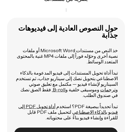
حول النصوص العادية إلى فيديوهات
جذابة
خذ النص من مستندات Microsoft Word أو ملفات
نصية أخرى وحوّله فوراً إلى ملفات MP4 غنية بالمحتوى
المتعدد الوسائط.
تبدأ أداة تحويل المستندات إلى فيديو المدعومة بالذكاء
الاصطناعي بتحويل نصك إلى سيناريو جذاب، ثم تستخدم
السيناريو لإنشاء فيديو — مكتمل مع تعليق صوتي
و
ترجمات
وموسيقى خلفية و
B-roll.
فقط الصق نصك
في صندوق الطلب.
تبدأ تحديداً ببصيغة PDF؟ استخدم
أداة تحويل PDF إلى
فيديو بالذكاء الاصطناعي
لتحميل ملف PDF قابل
للقراءة وإنشاء فيديو بناءً على محتوياته.