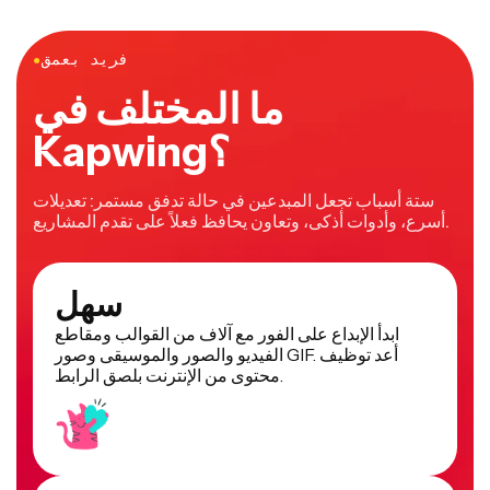
فريد بعمق
●
ما المختلف في
Kapwing؟
ستة أسباب تجعل المبدعين في حالة تدفق مستمر: تعديلات
أسرع، وأدوات أذكى، وتعاون يحافظ فعلاً على تقدم المشاريع.
سهل
ابدأ الإبداع على الفور مع آلاف من القوالب ومقاطع
الفيديو والصور والموسيقى وصور GIF. أعد توظيف
محتوى من الإنترنت بلصق الرابط.