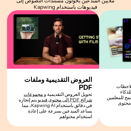
ملايين المبدعين يحولون مستندات النصوص إلى
فيديوهات باستخدام Kapwing
العروض التقديمية وملفات
لاحظات
PDF
ل، تعمل أداة Kapwing للذكاء
تحويل العروض التقديمية و
مجموعات
مح للمعلمين
شرائح PDF إلى محتوى فيديو
يتم إنجازه
محتوى
في دقائق باستخدام Kapwing AI، مما
يساعد المبدعين بسرعة على إعادة
استخدام محتواهم