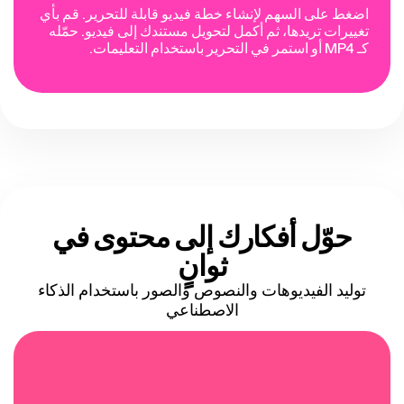
اضغط على السهم لإنشاء خطة فيديو قابلة للتحرير. قم بأي
تغييرات تريدها، ثم أكمل لتحويل مستندك إلى فيديو. حمّله
كـ MP4 أو استمر في التحرير باستخدام التعليمات.
حوّل أفكارك إلى محتوى
في
ثوانٍ
توليد الفيديوهات والنصوص والصور باستخدام الذكاء
الاصطناعي