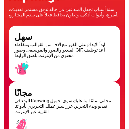
ستة أسباب تجعل المبدعين في حالة تدفق مستمر: تعديلات
أسرع، وأدوات أذكى، وتعاون يحافظ فعلاً على تقدم المشاريع.
سهل
ابدأ الإبداع على الفور مع آلاف من القوالب ومقاطع
الفيديو والصور والموسيقى وصور GIF. أعد توظيف
محتوى من الإنترنت بلصق الرابط.
مجانًا
البدء في Kapwing مجاني تمامًا. ما عليك سوى تحميل
فيديو وبدء التحرير. عزز سير عملك التحريري بأدواتنا
القوية عبر الإنترنت.