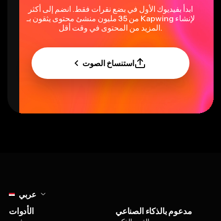
ابدأ بفيديوك الأول في بضع نقرات فقط. انضم إلى أكثر
من 35 مليون منشئ محتوى يثقون بـ Kapwing لإنشاء
المزيد من المحتوى في وقت أقل.
استنساخ الصوت
Select language
عربي
مدعوم بالذكاء الصناعي
الأدوات