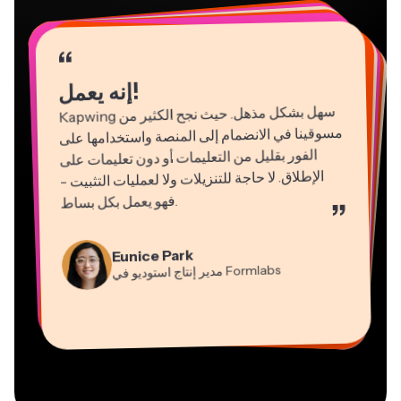
“
“
“
“
“
“
“
“
“
“
“
إنه يعمل!
Kapwing
سهل بشكل مذهل. حيث نجح الكثير من
مسوقينا في الانضمام إلى المنصة واستخدامها على
الفور بقليل من التعليمات أو دون تعليمات على
الإطلاق. لا حاجة للتنزيلات ولا لعمليات التثبيت -
فهو يعمل بكل بساط
.
”
Natasha Ball
Martin James
Gracie Peng
Panos Papagapiou
استشاري
محرر فيديو
Kerry-lee Farla
مدير المحتوى
شريك مدير في
EPATHLON
Dina Segovia
Eunice Park
YouTube
Grant Taleck
صانع فيديو
Heidi Rae
عامل مستقل افتراضي
Mitch Rawlings
Formlabs
مدير إنتاج استوديو في
Vannesia Darby
شريك مؤسس في
التعليم
مُقدِّم خدمات معلومات مستقل
AuthntIQMarketing.com
المدير التنفيذي في
MOXIE Nashville