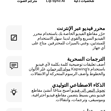
شخصيات ذكية
Lip Sync AI
مترجم الصوت
محرر فيديو عبر الإنترنت
حرّر مقاطع الفيديو الخاصة بك باستخدام محرر
الفيديو السريع والقوي لدينا. سهل الاستخدام
للمبتدئين، وغني بالميزات للمحترفين. متاح على
أي جهاز.
الترجمات السحرية
أضف تعليقات توضيحية كلمة بكلمة لأي فيديو
باستخدام Kapwing's
مولد الترجمات
. غيّر الألوان
والخطوط وأضف الرسوم المتحركة أو الانتقالات.
الذكاء الاصطناعي التوليدي
تحويل النص إلى فيديو
أصبح متاحًا. أنشئ مقاطع
فيديو بنص بسيط يتضمن مقاطع فيديو احترافية،
وموسيقى، وترجمات، وانتقالات.
تحرير تعاوني