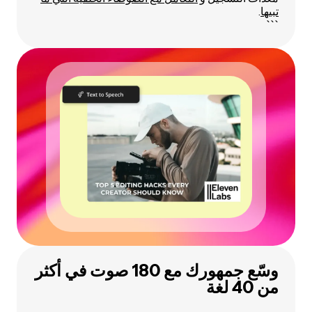
تبيها
.
```
وسّع جمهورك مع 180 صوت في أكثر
من 40 لغة