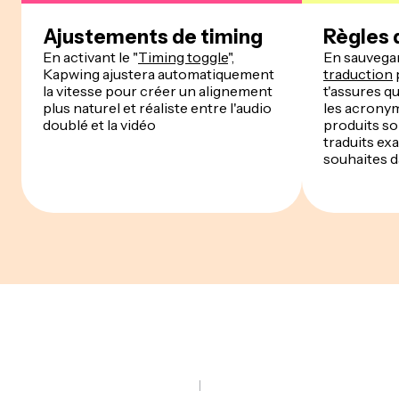
Ajustements de timing
Règles 
En activant le "
Timing toggle
",
En sauvega
Kapwing ajustera automatiquement
traduction
la vitesse pour créer un alignement
t'assures q
plus naturel et réaliste entre l'audio
les acronym
doublé et la vidéo
produits s
traduits e
souhaites d