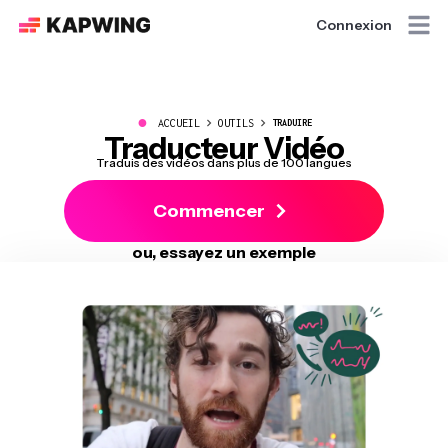
Connexion
●
ACCUEIL
OUTILS
TRADUIRE
Traducteur Vidéo
Traduis des vidéos dans plus de 100 langues
Commencer
ou, essayez un exemple