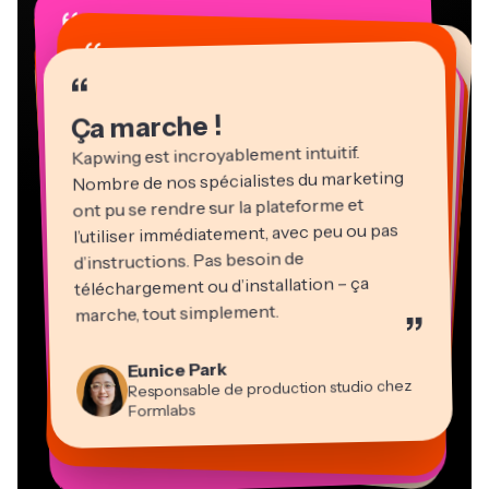
“
“
“
“
“
“
“
“
“
“
“
Ça marche !
Kapwing est incroyablement intuitif.
Nombre de nos spécialistes du marketing
ont pu se rendre sur la plateforme et
l’utiliser immédiatement, avec peu ou pas
d’instructions. Pas besoin de
téléchargement ou d’installation – ça
Martin James
marche, tout simplement.
”
Éditeur vidéo
Natasha Ball
Heidi Rae
Eunice Park
Gracie Peng
Panos Papagapiou
Consultant
Kerry-lee Farla
Dina Segovia
Responsable de production studio chez
Pédagogie
Directeur du contenu
Directeur associé chez EPATHLON
Travailleur en freelance virtuel
Youtubeur
Vannesia Darby
Mitch Rawlings
Formlabs
Grant Taleck
PDG de MOXIE Nashville
Freelance en services d’information
Cofondateur d’AuthentIQMarketing.com