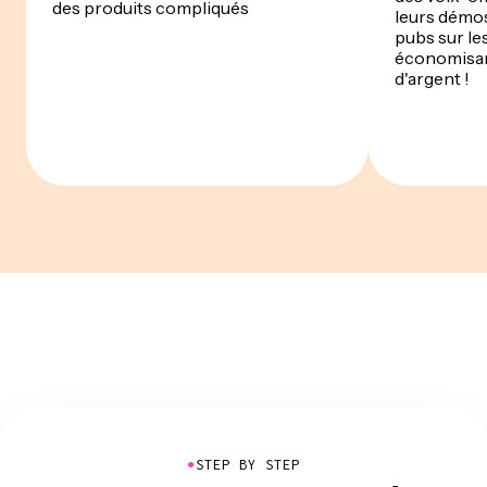
des produits compliqués
leurs démos
pubs sur le
économisan
d'argent !
●
STEP BY STEP