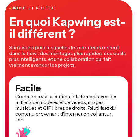
●
UNIQUE ET RÉFLÉCHI
En quoi Kapwing est-
il différent ?
Six raisons pour lesquelles les créateurs restent
dans le flow : des montages plus rapides, des outils
plus intelligents, et une collaboration qui fait
vraiment avancer les projets.
Facile
Commencez à créer immédiatement avec des
milliers de modèles et de vidéos, images,
musiques et GIF libres de droits. Réutilisez du
contenu provenant d’Internet en collant un
lien.