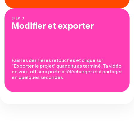
STEP
3
Modifier et exporter
Fais les dernières retouches et clique sur
"Exporter le projet" quand tu as terminé. Ta vidéo
de voix-off sera prête à télécharger et à partager
en quelques secondes.