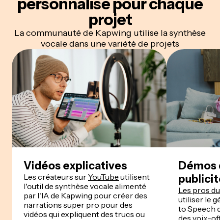
personnalisé
pour chaque
projet
La communauté de Kapwing utilise la synthèse
vocale dans une variété de projets
Vidéos explicatives
Démos d
Les créateurs sur
YouTube
utilisent
publici
l'outil de synthèse vocale alimenté
Les pros d
par l'IA de Kapwing pour créer des
utiliser le 
narrations super pro pour des
to Speech 
vidéos qui expliquent des trucs ou
des voix-of