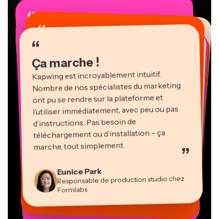
“
“
“
“
“
“
“
“
“
“
“
Ça marche !
Kapwing est incroyablement intuitif.
Nombre de nos spécialistes du marketing
ont pu se rendre sur la plateforme et
l’utiliser immédiatement, avec peu ou pas
d’instructions. Pas besoin de
téléchargement ou d’installation – ça
Martin James
marche, tout simplement.
”
Éditeur vidéo
Natasha Ball
Heidi Rae
Eunice Park
Gracie Peng
Panos Papagapiou
Consultant
Kerry-lee Farla
Dina Segovia
Responsable de production studio chez
Pédagogie
Directeur du contenu
Directeur associé chez EPATHLON
Travailleur en freelance virtuel
Youtubeur
Vannesia Darby
Mitch Rawlings
Formlabs
Grant Taleck
PDG de MOXIE Nashville
Freelance en services d’information
Cofondateur d’AuthentIQMarketing.com