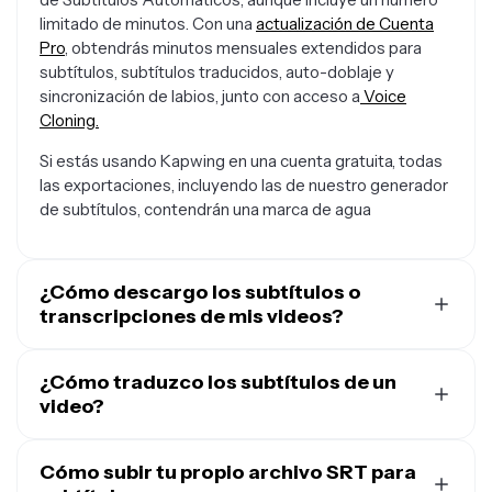
limitado de minutos. Con una
actualización de Cuenta
Pro
, obtendrás minutos mensuales extendidos para
subtítulos, subtítulos traducidos, auto-doblaje y
sincronización de labios, junto con acceso a
Voice
Cloning.
Si estás usando Kapwing en una cuenta gratuita, todas
las exportaciones, incluyendo las de nuestro generador
de subtítulos, contendrán una marca de agua
¿Cómo descargo los subtítulos o
transcripciones de mis videos?
El Generador de Subtítulos con IA de Kapwing te
proporciona una transcripción editable y descargable
¿Cómo traduzco los subtítulos de un
junto con tus subtítulos generados automáticamente.
video?
Genera o carga tus subtítulos, luego haz clic en el ícono
Kapwing proporciona un
traductor de video
de descarga arriba del editor de subtítulos. Puedes
incorporado que puede traducir a más de 100 idiomas
Cómo subir tu propio archivo SRT para
descargar subtítulos como un archivo SRT o VTT para