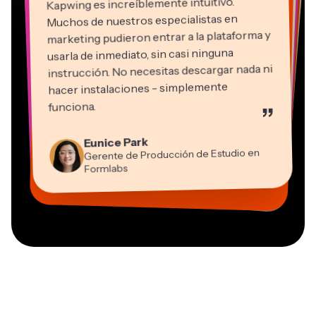
Kapwing es increíblemente intuitivo.
Muchos de nuestros especialistas en
marketing pudieron entrar a la plataforma y
usarla de inmediato, sin casi ninguna
instrucción. No necesitas descargar nada ni
hacer instalaciones - simplemente
Martin James
funciona.
”
Editor de video
Panos Papagapiou
Natasha Ball
Kerry-lee Farla
Eunice Park
Socio Director en EPATHLON
Gracie Peng
Consultor
Heidi Rae
Dina Segovia
Youtuber
Grant Taleck
Gerente de Producción de Estudio en
Director de Contenido
Mitch Rawlings
Trabajador freelance virtual
Educación
Vannesia Darby
Co-Fundador en
Formlabs
Freelancer de Servicios de Información
CEO en MOXIE Nashville
AuthentIQMarketing.com