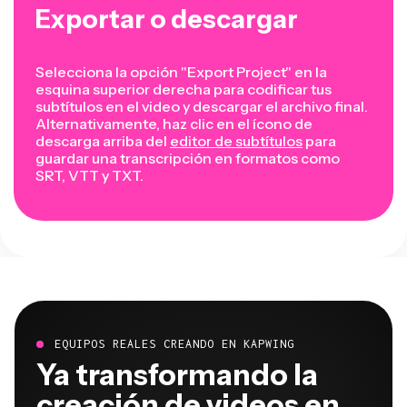
Exportar o descargar
Selecciona la opción "Export Project" en la
esquina superior derecha para codificar tus
subtítulos en el video y descargar el archivo final.
Alternativamente, haz clic en el ícono de
descarga arriba del
editor de subtítulos
para
guardar una transcripción en formatos como
SRT, VTT y TXT.
EQUIPOS REALES CREANDO EN KAPWING
Ya transformando la
creación de videos en