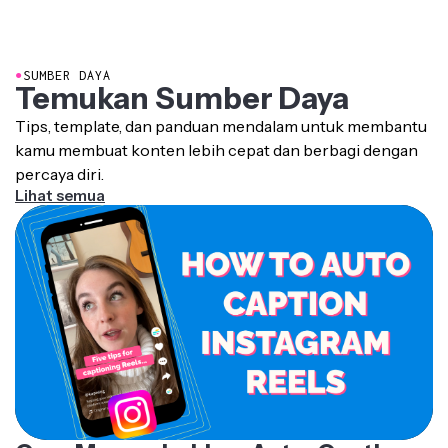
dengan audio asli atau diterjemahkan ke bahasa lain,
membantu penonton memahami percakapan ketika
mereka tidak bisa mendengar atau memahami audio.
●
SUMBER DAYA
Temukan Sumber Daya
Subtitle bisa ditambahkan langsung ke video atau
diunduh sebagai file SRT atau VTT terpisah yang
Tips, template, dan panduan mendalam untuk membantu
ditampilkan platform dan pemutar video kompatibel
kamu membuat konten lebih cepat dan berbagi dengan
saat pemutaran.
percaya diri.
Lihat semua