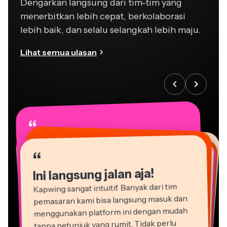
Dengarkan langsung dari tim-tim yang
menerbitkan lebih cepat, berkolaborasi
lebih baik, dan selalu selangkah lebih maju.
Lihat semua ulasan
“
“
“
“
“
“
“
“
“
“
“
Ini langsung jalan aja!
Kapwing sangat intuitif. Banyak dari tim
pemasaran kami bisa langsung masuk dan
menggunakan platform ini dengan mudah
tanpa petunjuk yang rumit. Tidak perlu