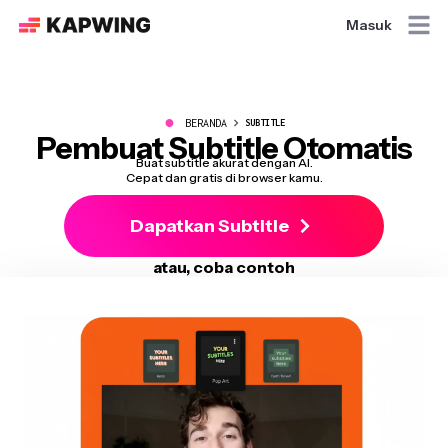
Masuk
●
BERANDA
SUBTITLE
Pembuat Subtitle Otomatis
Buat subtitle akurat dengan AI.
Cepat dan gratis di browser kamu.
Dapatkan Subtitle
atau, coba contoh