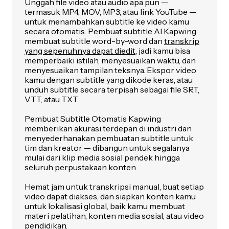
Unggah file video atau audio apa pun —
termasuk MP4, MOV, MP3, atau link YouTube —
untuk menambahkan subtitle ke video kamu
secara otomatis. Pembuat subtitle AI Kapwing
membuat subtitle word-by-word dan
transkrip
yang sepenuhnya dapat diedit
, jadi kamu bisa
memperbaiki istilah, menyesuaikan waktu, dan
menyesuaikan tampilan teksnya. Ekspor video
kamu dengan subtitle yang dikode keras, atau
unduh subtitle secara terpisah sebagai file SRT,
VTT, atau TXT.
Pembuat Subtitle Otomatis Kapwing
memberikan akurasi terdepan di industri dan
menyederhanakan pembuatan subtitle untuk
tim dan kreator — dibangun untuk segalanya
mulai dari klip media sosial pendek hingga
seluruh perpustakaan konten.
Hemat jam untuk transkripsi manual, buat setiap
video dapat diakses, dan siapkan konten kamu
untuk lokalisasi global, baik kamu membuat
materi pelatihan, konten media sosial, atau video
pendidikan.