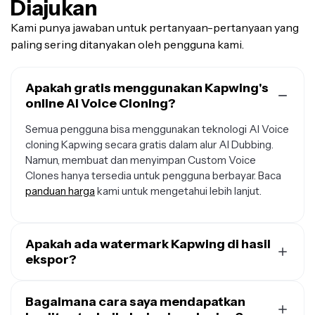
Diajukan
Kami punya jawaban untuk pertanyaan-pertanyaan yang
paling sering ditanyakan oleh pengguna kami.
Apakah gratis menggunakan Kapwing's
online AI Voice Cloning?
Semua pengguna bisa menggunakan teknologi AI Voice
cloning Kapwing secara gratis dalam alur AI Dubbing.
Namun, membuat dan menyimpan Custom Voice
Clones hanya tersedia untuk pengguna berbayar. Baca
panduan harga
kami untuk mengetahui lebih lanjut.
Apakah ada watermark Kapwing di hasil
ekspor?
Kalau kamu pakai Kapwing dengan akun Free, semua
ekspor — termasuk dari tools AI Voice Cloning — bakal
Bagaimana cara saya mendapatkan