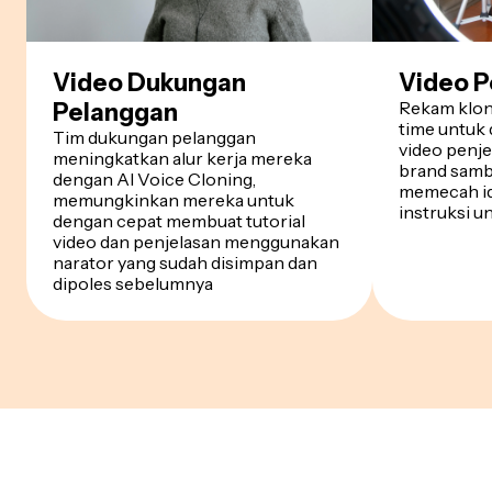
Video Dukungan
Video P
Rekam klon 
Pelanggan
time untuk 
Tim dukungan pelanggan
video penj
meningkatkan alur kerja mereka
brand sambi
dengan AI Voice Cloning,
memecah id
memungkinkan mereka untuk
instruksi u
dengan cepat membuat tutorial
video dan penjelasan menggunakan
narator yang sudah disimpan dan
dipoles sebelumnya