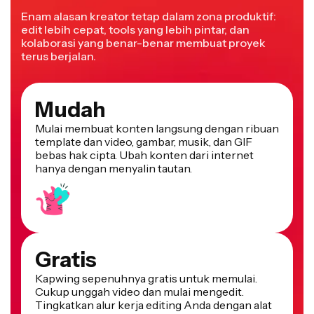
Enam alasan kreator tetap dalam zona produktif:
edit lebih cepat, tools yang lebih pintar, dan
kolaborasi yang benar-benar membuat proyek
terus berjalan.
Mudah
Mulai membuat konten langsung dengan ribuan
template dan video, gambar, musik, dan GIF
bebas hak cipta. Ubah konten dari internet
hanya dengan menyalin tautan.
Gratis
Kapwing sepenuhnya gratis untuk memulai.
Cukup unggah video dan mulai mengedit.
Tingkatkan alur kerja editing Anda dengan alat