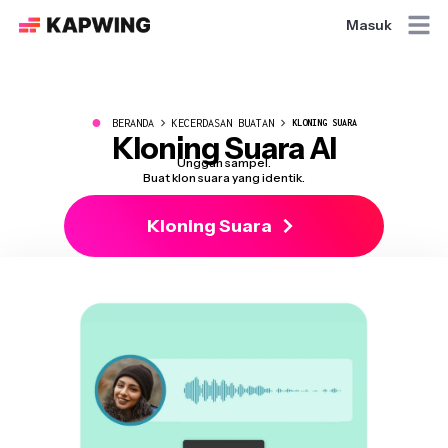
Masuk
●
BERANDA
KECERDASAN BUATAN
KLONING SUARA
Kloning Suara AI
Unggah sampel.
Buat klon suara yang identik.
Kloning Suara