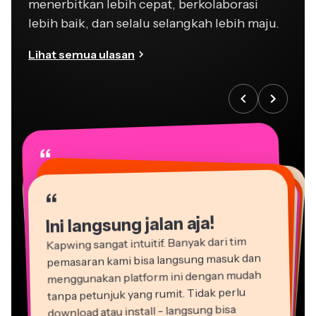
menerbitkan lebih cepat, berkolaborasi
lebih baik, dan selalu selangkah lebih maju.
Lihat semua ulasan
“
“
“
“
“
“
“
“
“
“
“
Ini langsung jalan aja!
Kapwing sangat intuitif. Banyak dari tim
pemasaran kami bisa langsung masuk dan
menggunakan platform ini dengan mudah
tanpa petunjuk yang rumit. Tidak perlu
download atau install - langsung bisa