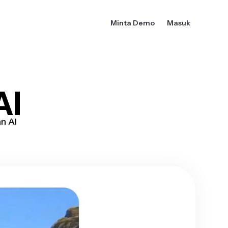
Minta Demo
Masuk
AI
n AI