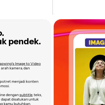
.
uk pendek.
apwing's Image to Video
 arah kamera, dan
potret menjadi konten
omosi.
eline dengan
subtitle
, teks,
ip dapat disatukan untuk
ng kamu butuhkan,