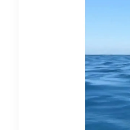
dalam bahasa yang
berbeda atau dengan
pengisi suara yang baru.
Terjemahkan dialog ke
dalam 40+ bahasa