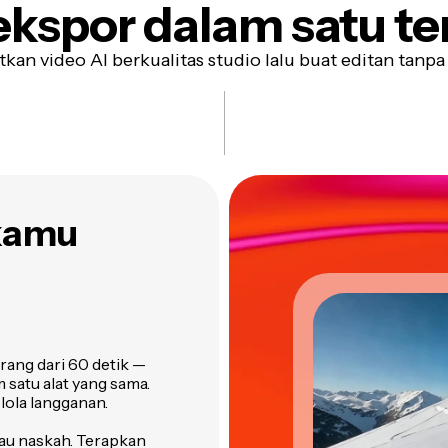
ekspor dalam satu t
kan video AI berkualitas studio lalu buat editan tanpa
 kamu
rang dari 60 detik —
 satu alat yang sama.
elola langganan.
atau naskah. Terapkan