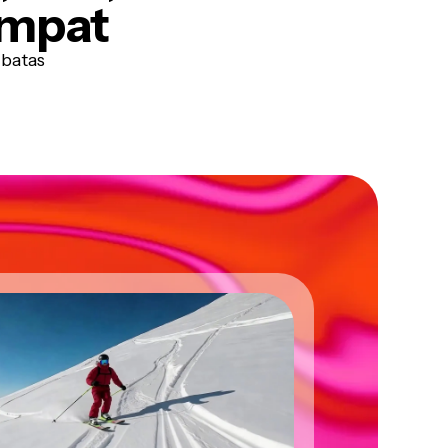
empat
 batas