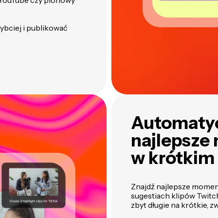
la YouTube czy pionowy
ybciej i publikować
Automatyc
najlepsze
w krótkim
Znajdź najlepsze momen
sugestiach klipów Twitc
zbyt długie na krótkie, 