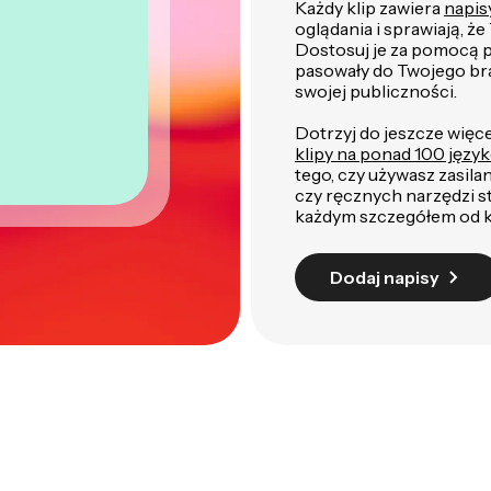
Każdy klip zawiera
napis
oglądania i sprawiają, ż
Dostosuj je za pomocą p
pasowały do Twojego br
swojej publiczności.
Dotrzyj do jeszcze więc
klipy na ponad 100 języ
tego, czy używasz zasila
czy ręcznych narzędzi s
każdym szczegółem od k
Dodaj napisy