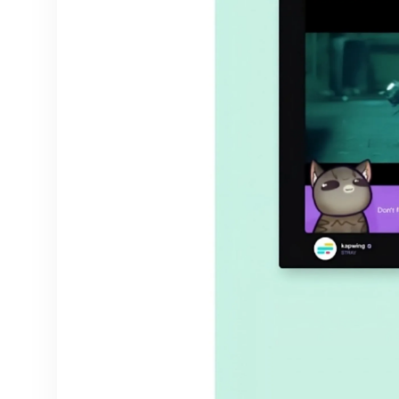
przy pomocy AI
t
polegający na
tłumaczeniu dialogów z
jednego języka na drugi
lub dodawaniu
komentarza.
Przetłumacz dialogi na
ponad 40 języków