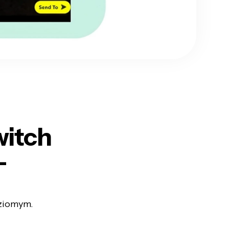
witch
—
oziomym.