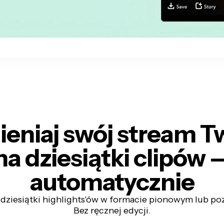
eniaj swój stream T
na dziesiątki clipów
automatycznie
dziesiątki highlights'ów w formacie pionowym lub p
Bez ręcznej edycji.