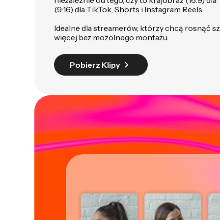
niezależnie od tego, czy to krajobraz (16:9) d
(9:16) dla TikTok, Shorts i Instagram Reels.
Idealne dla streamerów, którzy chcą rosnąć sz
więcej bez mozolnego montażu.
Pobierz Klipy