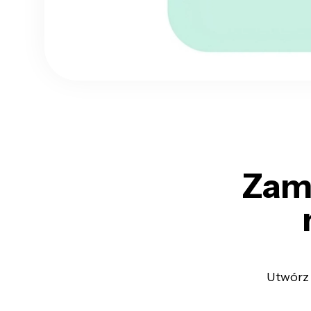
Zami
Utwórz 