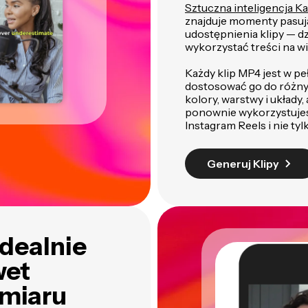
Sztuczna inteligencja 
znajduje momenty pasują
udostępnienia klipy — 
wykorzystać treści na wi
Każdy klip MP4 jest w p
dostosować go do różnyc
kolory, warstwy i układy
ponownie wykorzystujesz
Instagram Reels i nie tyl
Generuj Klipy
dealnie
wet
zmiaru