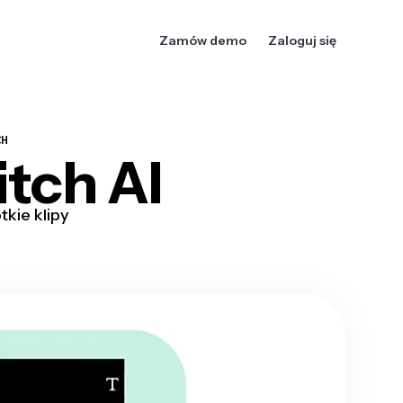
Zamów demo
Zaloguj się
CH
tch AI
kie klipy