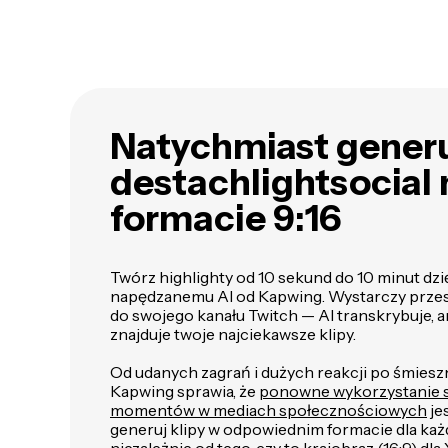
Natychmiast gener
destachlightsocial
formacie 9:16
Twórz highlighty od 10 sekund do 10 minut dzi
napędzanemu AI od Kapwing. Wystarczy przesła
do swojego kanału Twitch — AI transkrybuje, a
znajduje twoje najciekawsze klipy.
Od udanych zagrań i dużych reakcji po śmies
Kapwing sprawia, że
ponowne wykorzystanie s
momentów w mediach społecznościowych
je
generuj klipy w odpowiednim formacie dla każd