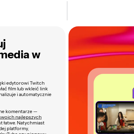
uj
 media w
ęki edytorowi Twitch
ć film lub wkleić link
nalizuje i automatycznie
zne komentarze —
woich najlepszych
st łatwe. Natychmiast
ej platformy,