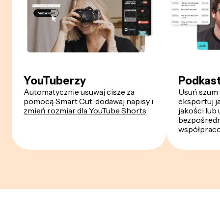
YouTuberzy
Podkas
Automatycznie usuwaj cisze za
Usuń szum t
pomocą Smart Cut, dodawaj napisy i
eksportuj j
zmień rozmiar dla YouTube Shorts
jakości lub 
bezpośred
współprac