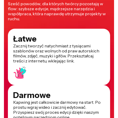
Sześć powodów, dla których twórcy pozostają w
flow: szybsze edycje, mądrzejsze narzędzia i
współpraca, która naprawdę utrzymuje projekty w
ruchu.
Łatwe
Zacznij tworzyć natychmiast z tysiącami
szablonów oraz wolnych od praw autorskich
filmów, zdjęć, muzyki i gifów. Przekształcaj
treści z internetu, wklejając link.
Darmowe
Kapwing jest całkowicie darmowy na start. Po
prostu wgraj wideo i zacznij edytować.
Przyspiesz swój proces edycji dzięki naszym
potężnym narzędziom online.