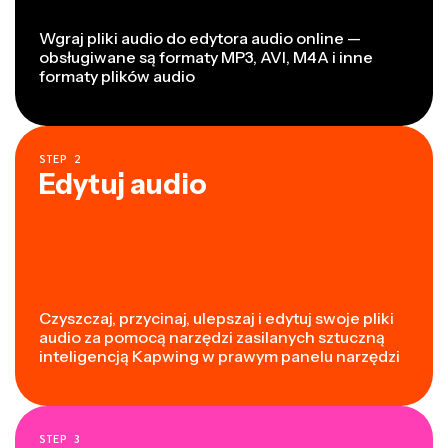
Wgraj pliki audio do edytora audio online —
obsługiwane są formaty MP3, AVI, M4A i inne
formaty plików audio
STEP
2
Edytuj audio
Czyszczaj, przycinaj, ulepszaj i edytuj swoje pliki
audio za pomocą narzędzi zasilanych sztuczną
inteligencją Kapwing w prawym panelu narzędzi
STEP
3