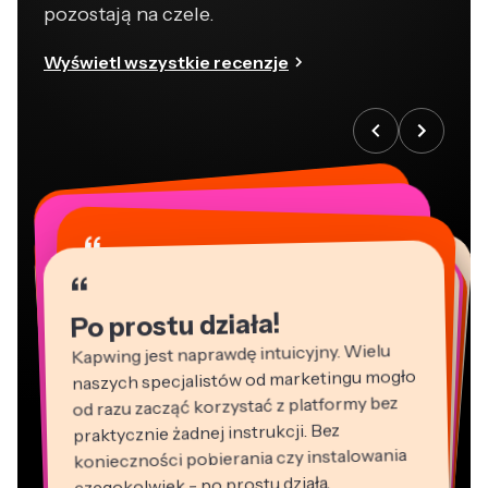
pozostają na czele.
Wyświetl wszystkie recenzje
“
“
“
“
“
“
“
“
“
“
“
Po prostu działa!
Kapwing jest naprawdę intuicyjny. Wielu
naszych specjalistów od marketingu mogło
od razu zacząć korzystać z platformy bez
praktycznie żadnej instrukcji. Bez
konieczności pobierania czy instalowania
czegokolwiek - po prostu działa.