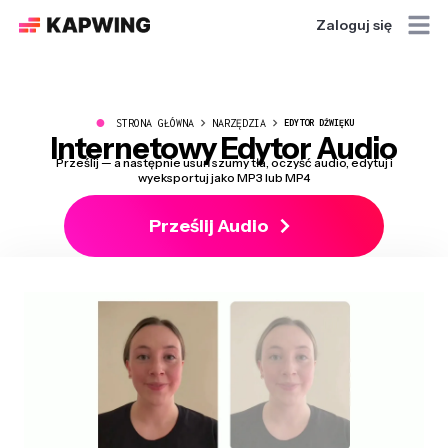
Zaloguj się
●
STRONA GŁÓWNA
NARZĘDZIA
EDYTOR DŹWIĘKU
Internetowy Edytor Audio
Prześlij — a następnie usuń szumy tła, oczyść audio, edytuj i
wyeksportuj jako MP3 lub MP4
Prześlij Audio