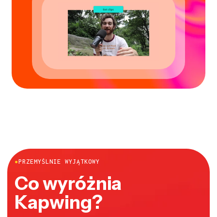
●
PRZEMYŚLNIE WYJĄTKOWY
Co wyróżnia
Kapwing?