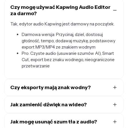
Czy mogę używać Kapwing Audio Editor
za darmo?
Tak, edytor audio Kapwing jest darmowy na początek.
Darmowa wersja: Przycinaj, dziel, dostosuj
głośność, tempo, dodawaj muzykę, podstawowy
export MP3/MP4 ze znakiem wodnym
Pro: Czyste audio (usuwanie szumów AI), Smart
Cut, export bez znaku wodnego, nieograniczone
przetwarzanie
Czy eksporty mają znak wodny?
Jeśli używasz Kapwing na darmowym koncie, wszystkie
eksporty będą zawierać znak wodny. Gdy uaktualnisz
Jak zamienić dźwięk na wideo?
konto do Pro, znak wodny zostanie całkowicie usunięty
Kapwing obsługuje szeroki zakres formatów plików
z Twoich projektów.
audio, w tym MP3, WAV, WMA i wiele innych. Aby
Jak mogę usunąć szum tła z audio?
przekonwertować swój dźwięk na wideo, wystarczy