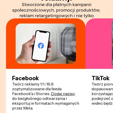
Stworzone dla płatnych kampanii
społecznościowych, promocji produktów,
reklam retargetingowych i nie tylko
Facebook
TikTok
Twórz reklamy 1:1 i 16:9
Twórz pion
zoptymalizowane dla feeda
dopasowane
Facebook'a i Stories.
Dodaj napisy
korzystając
do bezgłośnego odtwarzania i
podejrzeć d
eksportuj w formatach wymaganych
wideo będzi
przez Meta.