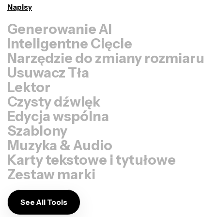
Napisy
Generowanie AI
Inteligentne Cięcie
Narzędzie do zmiany rozmiaru
Usuwacz Tła
Lektor
Czysty dźwięk
Edycja wspólna
Szablony
Muzyka & Audio
Karty tekstowe i tytułowe
Zestaw marki
See All Tools