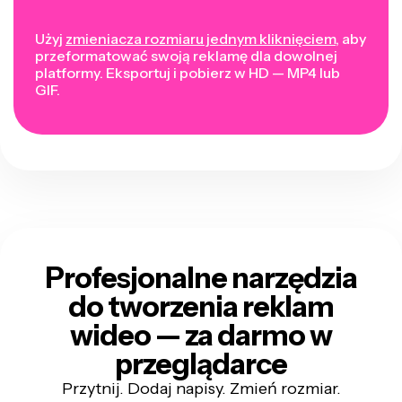
Użyj
zmieniacza rozmiaru jednym kliknięciem
, aby
przeformatować swoją reklamę dla dowolnej
platformy. Eksportuj i pobierz w HD — MP4 lub
GIF.
Profesjonalne narzędzia
do tworzenia reklam
wideo — za darmo w
przeglądarce
Przytnij. Dodaj napisy. Zmień rozmiar.