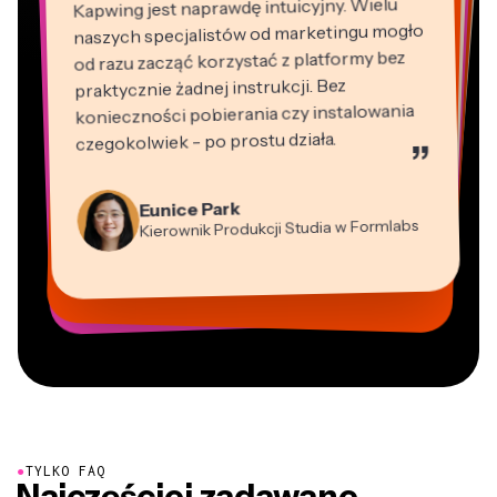
Kapwing jest naprawdę intuicyjny. Wielu
naszych specjalistów od marketingu mogło
od razu zacząć korzystać z platformy bez
praktycznie żadnej instrukcji. Bez
konieczności pobierania czy instalowania
czegokolwiek - po prostu działa.
”
Martin James
Edytor wideo
Natasha Ball
Panos Papagapiou
Konsultant
Eunice Park
Heidi Rae
Wspólnik zarządzający w EPATHLON
Gracie Peng
Kierownik Produkcji Studia w Formlabs
Kerry-lee Farla
Dina Segovia
Edukacja
Dyrektor ds. Treści
Mitch Rawlings
Vannesia Darby
Grant Taleck
Youtuber
Wirtualny Freelancer
Freelancer usług informacyjnych
Dyrektor Zarządzający w MOXIE
Współzałożyciel w
Nashville
AuthentIQMarketing.com
●
TYLKO FAQ
Najczęściej zadawane