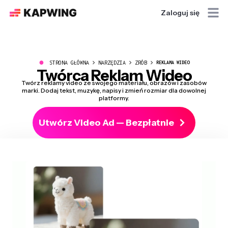
Zaloguj się
●
STRONA GŁÓWNA
NARZĘDZIA
ZRÓB
REKLAMA WIDEO
Twórca Reklam Wideo
Twórz reklamy video ze swojego materiału, obrazów i zasobów
marki. Dodaj tekst, muzykę, napisy i zmień rozmiar dla dowolnej
platformy.
Utwórz Video Ad — Bezpłatnie