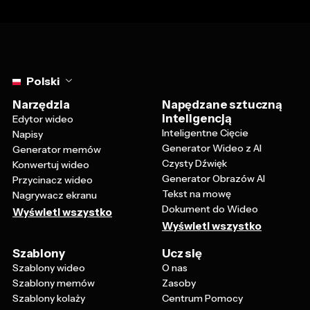
Select language
Polski
Narzędzia
Napędzane sztuczną
inteligencją
Edytor wideo
Inteligentne Cięcie
Napisy
Generator Wideo z AI
Generator memów
Czysty Dźwięk
Konwertuj wideo
Generator Obrazów AI
Przycinacz wideo
Tekst na mowę
Nagrywacz ekranu
Dokument do Wideo
Wyświetl wszystko
Wyświetl wszystko
Szablony
Ucz się
Szablony wideo
O nas
Szablony memów
Zasoby
Szablony kolaży
Centrum Pomocy