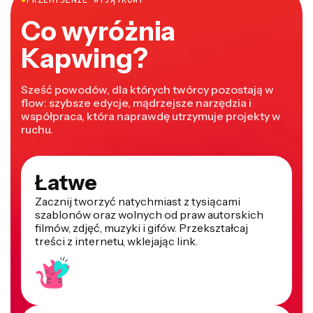
Co wyróżnia
Kapwing?
Sześć powodów, dla których twórcy pozostają w
flow: szybsze edycje, mądrzejsze narzędzia i
współpraca, która naprawdę utrzymuje projekty w
ruchu.
Łatwe
Zacznij tworzyć natychmiast z tysiącami
szablonów oraz wolnych od praw autorskich
filmów, zdjęć, muzyki i gifów. Przekształcaj
treści z internetu, wklejając link.