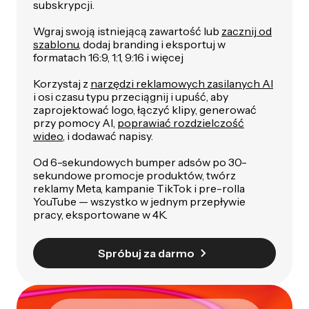
subskrypcji.
Wgraj swoją istniejącą zawartość lub
zacznij od
szablonu
, dodaj branding i
eksportuj w
formatach 16:9, 1:1, 9:16 i więcej
Korzystaj z
narzędzi reklamowych zasilanych AI
i osi czasu typu przeciągnij i upuść, aby
zaprojektować logo, łączyć klipy, generować
przy pomocy AI,
poprawiać rozdzielczość
wideo
, i dodawać napisy.
Od 6-sekundowych bumper adsów po 30-
sekundowe promocje produktów, twórz
reklamy Meta, kampanie TikTok i pre-rolla
YouTube — wszystko w jednym przepływie
pracy, eksportowane w 4K.
Spróbuj za darmo