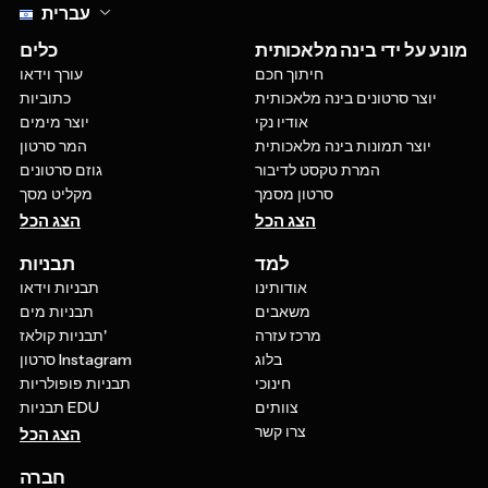
עברית
מונע על ידי בינה מלאכותית
כלים
חיתוך חכם
עורך וידאו
יוצר סרטונים בינה מלאכותית
כתוביות
אודיו נקי
יוצר מימים
יוצר תמונות בינה מלאכותית
המר סרטון
המרת טקסט לדיבור
גוזם סרטונים
סרטון מסמך
מקליט מסך
הצג הכל
הצג הכל
למד
תבניות
אודותינו
תבניות וידאו
משאבים
תבניות מים
מרכז עזרה
תבניות קולאז'
בלוג
סרטון Instagram
חינוכי
תבניות פופולריות
צוותים
תבניות EDU
צרו קשר
הצג הכל
חברה