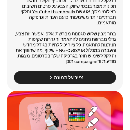
זה לקל להנחות תשומת לב ולהוסיף הקשר. הדגש
תכונות מוצר בנכסי שיווק, הצבע על פרטים חשובים
בצילומי מסך, או עשה
YouTube thumbnails
וחלקי
חברתיים יותר משימעותיים עם הערות וגרפיקה
מותאמים.
בחר מבין שלוש סגנונות מברשת, אלפי אפשרויות צבע,
גדלי מברשת ניתנים להתאמה והגדרות שקיפות
הניתנות להתאמה. כל ציור יכול להיות בגודל מחדש
והעברה במכלול או ייצוא כ-PNG שקוף, מה שהופך את
זה לקל לשימוש חוזר בגרפיקה שלך בסרטונים, מצגות,
מודעות ודcampaigns תוכן.
צייר על תמונה