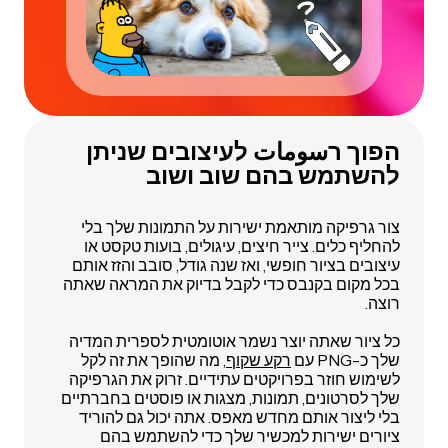
הפוך רسومات לעיצובים שניתן
להשתמש בהם שוב ושוב
צור גרפיקה מותאמת ישירות על התמונות שלך בלי
להחליף כלים. צייר חיצים, עיגולים, בועות טקסט או
עיצובים בציור חופשי, ואז שנה גודל, סובב והזז אותם
בכל מקום בקנבס כדי לקבל בדיוק את המראה שאתה
רוצה.
כל ציור שאתה יוצר נשמר אוטומטית לספרית המדיה
שלך כ-PNG עם
רקע שקוף
, מה שהופך את זה לקל
לשימוש חוזר בפרויקטים עתידיים. זרוק את הגרפיקה
שלך לסרטונים, תמונות, מצגות או פוסטים בחברתיים
בלי ליצור אותם מחדש מאפס. אתה יכול גם להוריד
ציורים ישירות למכשיר שלך כדי להשתמש בהם