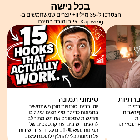
בכל נישה
הצטרפו ל-35 מיליון+ יוצרים שמשתמשים ב-
Kapwing. צייר והורד בחינם.
רתיות
סימוני תמונה
תיות
יוטיוברים וסוכנויות תוכן משתמשים
ף הערות
בתמונות כדי להוסיף חצים, עיגולים
ות
והדגשות שמכוונים את תשומת הלב
ותנטי יותר
לרגעים חשובים. צור קונספטים של
תמונות נושא매력בים על ידי ציור ישירות
על תמונות בלי להחליף לתוכנת עיצוב.