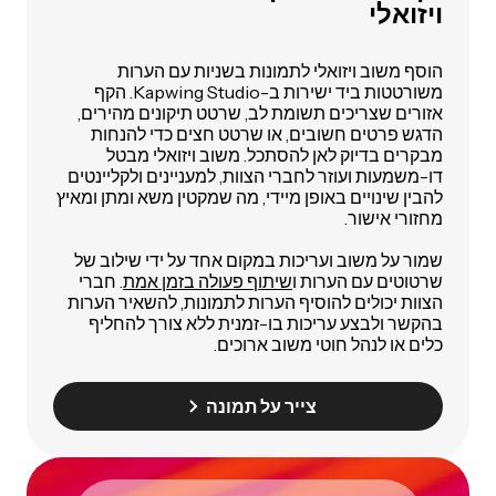
ויזואלי
הוסף משוב ויזואלי לתמונות בשניות עם הערות
משורטטות ביד ישירות ב-Kapwing Studio. הקף
אזורים שצריכים תשומת לב, שרטט תיקונים מהירים,
הדגש פרטים חשובים, או שרטט חצים כדי להנחות
מבקרים בדיוק לאן להסתכל. משוב ויזואלי מבטל
דו-משמעות ועוזר לחברי הצוות, למעניינים ולקליינטים
להבין שינויים באופן מיידי, מה שמקטין משא ומתן ומאיץ
מחזורי אישור.
שמור על משוב ועריכות במקום אחד על ידי שילוב של
שרטוטים עם הערות ו
שיתוף פעולה בזמן אמת
. חברי
הצוות יכולים להוסיף הערות לתמונות, להשאיר הערות
בהקשר ולבצע עריכות בו-זמנית ללא צורך להחליף
כלים או לנהל חוטי משוב ארוכים.
צייר על תמונה