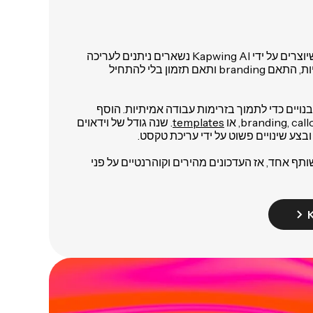
כל וידאו, תמונה וקובץ אודיו שיוצרים על ידי Kapwing AI נשארים ניתנים לעריכה
— שפר הודעות, החלף חזותיות, התאם branding ותאם תזמון בלי להתחיל
וידאו בנויים כדי לתמוך בזרימות עבודה אמיתיות. הוסף
templates
. שנה גודל של וידאוים
ובצע שינויים פשוט על ידי עריכת טקסט.
ף אחד, אז העדכונים מהירים וקוהרנטיים על פני