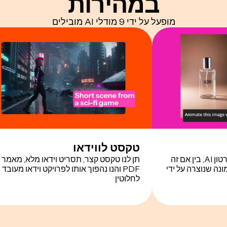
במהירות
מופעל על ידי 9 מודלי AI מובילים
טקסט לווידאו
הנפשו כל תמונה סטטית לסרטון AI, בין אם זה
תן לנו טקסט קצר, תסריט וידאו מלא, מאמר א
נה שנוצרה על ידי
PDF והנו נהפוך אותו לפרויקט וידאו מעובד
לחלוטין