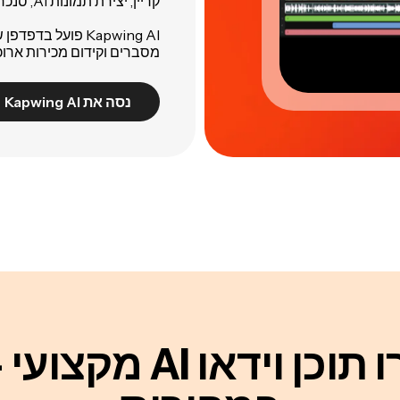
קריין, יצירת תמונות AI, סנכרון שפתיים, ועוד 30+ כלים.
Kapwing AI פועל 
מסברים וקידום מכירות ארוכי
נסה את Kapwing AI
צרו תוכן וידאו AI מקצו