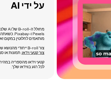
על ידי AI
Pexels ו-bay
מותאמים לחלוטין במקום זא
צור B-roll ייחודי מהנושא שלך מטקסט באמצעות מודלים כמו Sora, Veo ו-GPT.
צור קטעי וידאו
, תמונות או ס
קטעי וידאו מהספריה במהיר
לכל רגע בווידאו שלך.