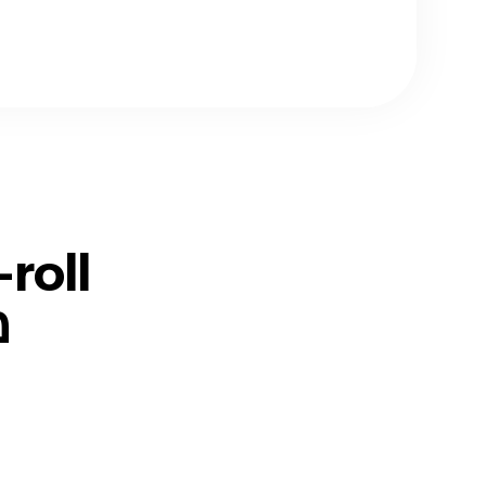
B-roll שמתאים לסרט
מ