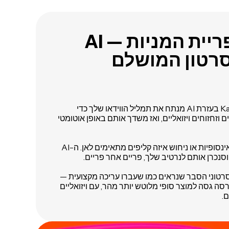
תשכחו מספריית המניות — AI
רטון המושלם
מחולל ה-B-roll של Kapwing בעזרת AI מנתח את תמליל הווידאו שלך כדי
ם וזחזוחים ויזואליים, ואז משדך אותם באופן אוטומטי
אין יותר ציד בספריות מלאי אינסופיות או ניחוש איזה קליפים מתאימים לאן. ה-AI
סנכרן אותם לנרטיב שלך, פריים אחר פריים.
סרטוני הסבר שנראים כמו שעברו עריכה מקצועית —
סה גסה למוצר סופי מלוטש יותר מהר, עם ויזואליים
.