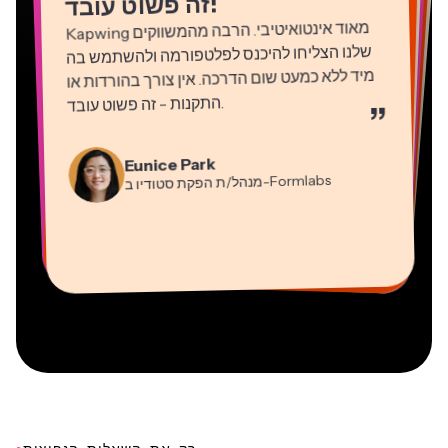
!
זה פשוט עובד
Kapwing
מאוד אינטואיטיבי. הרבה מהמשווקים
שלנו הצליחו להיכנס לפלטפורמה ולהשתמש בה
מיד ללא כמעט שום הדרכה. אין צורך בהורדות או
התקנות - זה פשוט עובד
.
”
Martin James
Natasha Ball
עורך וידאו
Gracie Peng
יועץ
Eunice Park
מנהל/ת תוכן
-Formlabs
Panos Papagapiou
מנהל/ת הפקת סטודיו ב
Dina Segovia
Kerry-lee Farla
שותף מנהל ב
Heidi Rae
עובד חופשי וירטואלי
Grant Taleck
-EPATHLON
Mitch Rawlings
Vannesia Darby
-AuthentIQMarketing.com
יוטיובר
חינוך
מייסד-שותף ב
שירותי מידע פריצלנסר
מנכ"ל ב-MOXIE Nashville