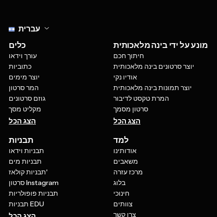
Select language
עברית
מונע על ידי בינה מלאכותית
כלים
חיתוך חכם
עורך וידאו
יוצר סרטונים בינה מלאכותית
כתוביות
אודיו נקי
יוצר מימים
יוצר תמונות בינה מלאכותית
המר סרטון
המרת טקסט לדיבור
גוזם סרטונים
סרטון מסמך
מקליט מסך
הצג הכל
הצג הכל
למד
תבניות
אודותינו
תבניות וידאו
משאבים
תבניות מים
מרכז עזרה
תבניות קולאז'
בלוג
סרטון Instagram
חינוכי
תבניות פופולריות
צוותים
תבניות EDU
צרו קשר
הצג הכל