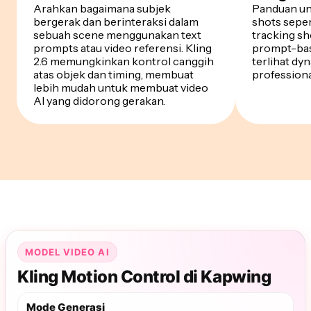
Arahkan bagaimana subjek
Panduan un
bergerak dan berinteraksi dalam
shots seper
sebuah scene menggunakan text
tracking sh
prompts atau video referensi. Kling
prompt-bas
2.6 memungkinkan kontrol canggih
terlihat dyn
atas objek dan timing, membuat
professiona
lebih mudah untuk membuat video
AI yang didorong gerakan.