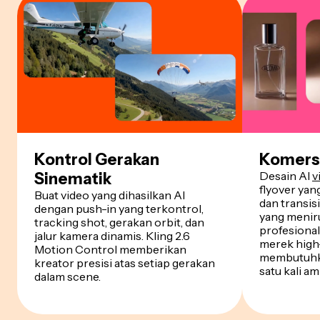
Kontrol Gerakan
Komersi
Desain AI
v
Sinematik
flyover yan
Buat video yang dihasilkan AI
dan transis
dengan push-in yang terkontrol,
yang menir
tracking shot, gerakan orbit, dan
profesiona
jalur kamera dinamis. Kling 2.6
merek high
Motion Control memberikan
membutuhka
kreator presisi atas setiap gerakan
satu kali am
dalam scene.