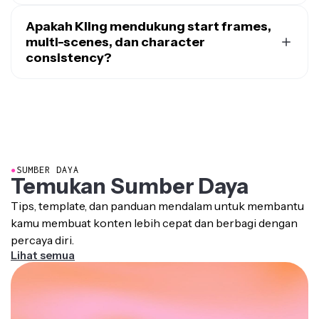
Tidak, Kling saat ini tidak mendukung end frames di
untuk konten storytelling dan video media sosial
Seedance
, dan Veo, baca
blog perbandingan model AI
studio editing Kapwing. Untuk membuat video dengan
Apakah Kling mendukung start frames,
video
kami.
end frames, pilih
multi-scenes, dan character
Veo
sebagai gantinya.
consistency?
Ya, Kling mendukung start frames, multi-scenes, dan
character consistency di studio editing Kapwing.
●
SUMBER DAYA
Temukan Sumber Daya
Tips, template, dan panduan mendalam untuk membantu
kamu membuat konten lebih cepat dan berbagi dengan
percaya diri.
Lihat semua