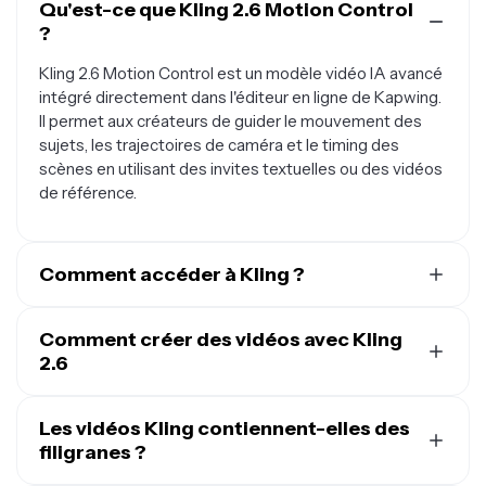
Qu'est-ce que Kling 2.6 Motion Control
?
Kling 2.6 Motion Control est un modèle vidéo IA avancé
intégré directement dans l'éditeur en ligne de Kapwing.
Il permet aux créateurs de guider le mouvement des
sujets, les trajectoires de caméra et le timing des
scènes en utilisant des invites textuelles ou des vidéos
de référence.
Comment accéder à Kling ?
Tu peux accéder à Kling 2.6 Motion Control
directement dans
Comment créer des vidéos avec Kling
Kapwing's AI Studio
. Dans le cadre de
ton
2.6
forfait d'abonnement
, tu auras accès à plusieurs
modèles IA, notamment Sora, Seedance, Veo, MiniMax,
Pour créer une vidéo avec Kling 2.6, ouvre
Kapwing AI
ChatGPT Image et Nano Banana.
et sélectionne « Kling » dans le menu des modèles IA.
Les vidéos Kling contiennent-elles des
Rentre ta description textuelle ou charge une image de
filigranes ?
départ et clique sur « Générer » pour créer ta vidéo.