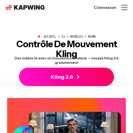
Connexion
●
ACCUEIL
IA
MODÈLES
KLING
Contrôle De Mouvement
Kling
Des vidéos IA avec un mouvement réaliste — essaye Kling 2.6
gratuitement
Kling 2.6