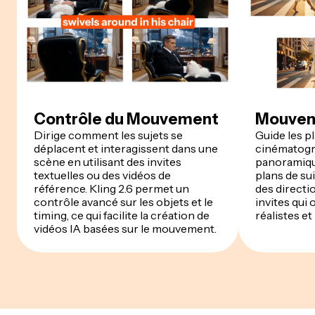
Contrôle du Mouvement
Mouvem
Dirige comment les sujets se
Guide les p
déplacent et interagissent dans une
cinématogr
scène en utilisant des invites
panoramique
textuelles ou des vidéos de
plans de sui
référence. Kling 2.6 permet un
des directi
contrôle avancé sur les objets et le
invites qui 
timing, ce qui facilite la création de
réalistes et
vidéos IA basées sur le mouvement.