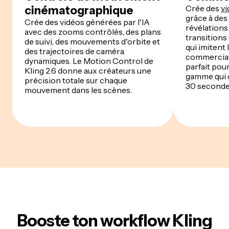
Crée des
vi
cinématographique
grâce à des 
Crée des vidéos générées par l'IA
révélations
avec des zooms contrôlés, des plans
transitions
de suivi, des mouvements d'orbite et
qui imitent
des trajectoires de caméra
commerciau
dynamiques. Le Motion Control de
parfait pou
Kling 2.6 donne aux créateurs une
gamme qui o
précision totale sur chaque
30 secondes
mouvement dans les scènes.
Booste ton workflow Kling