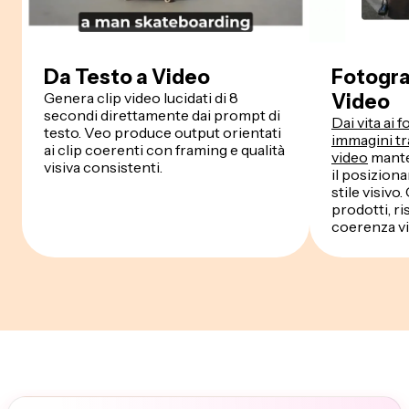
Da Testo a Video
Fotogra
Genera clip video lucidati di 8
Video
secondi direttamente dai prompt di
Dai vita ai 
testo. Veo produce output orientati
immagini tr
ai clip coerenti con framing e qualità
video
mante
visiva consistenti.
il posizion
stile visivo
prodotti, ri
coerenza vi