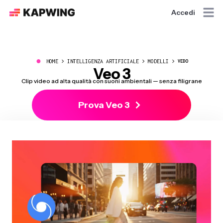
Accedi
●
HOME
INTELLIGENZA ARTIFICIALE
MODELLI
VEDO
Veo 3
Clip video ad alta qualità con suoni ambientali — senza filigrane
Prova Veo 3