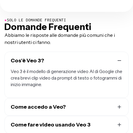
●
SOLO LE DOMANDE FREQUENTI
Domande Frequenti
Abbiamo le risposte alle domande più comuni che i
nostri utenti ci fanno.
Cos'è Veo 3?
Veo 3 è il modello di generazione video AI di Google che
crea brevi clip video da prompt di testo o fotogrammi di
inizio immagine.
Come accedo a Veo?
Puoi accedere a Veo direttamente dentro
Kapwing's AI
Studio
Come fare video usando Veo 3
. Non è necessario un account Google o Gemini
separato.