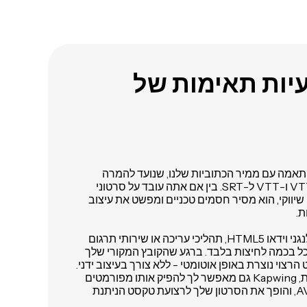
עיות תאימות של
אמה עם ממיר הכתוביות שלנו, שנועד להמרה
מהירה ודייקנית מ-SRT ל-VTT ו-VTT ל-SRT. בין אם אתה עובד על סרטוני
 שיווקי, הוא מסיר חסמים טכניים ומפשט את עיצוב
ת.
אתה יכול להתאים כתוביות לנגני וידאו HTML5, תהליכי עריכה או שירותי תרגום
כל בכמה לחיצות בלבד. ברגע שהקובץ המקורי שלך
צוי נוצרת באופן אוטומטי - ללא צורך בעיצוב ידני.
ואם עדיין אין לך קובץ כתוביות, Kapwing גם מאפשר לך להפיק אותו מפורמטים
נפוצים כמו MP4, MOV או AVI, והופך את הסרטון שלך לרצועת טקסט הניתנת