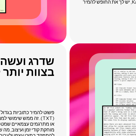
אלמנטים מונפשים, שינויי סצנה ותחתיות. עם Kapwing, יש לך את החופש להמיר
שדרג ועשה 
בצוות יותר 
(TXT). זה ממש שימושי ל
מוחקת קודי זמן ועיצוב, מה
להתמקד בתוכן עצמו ולערוך 