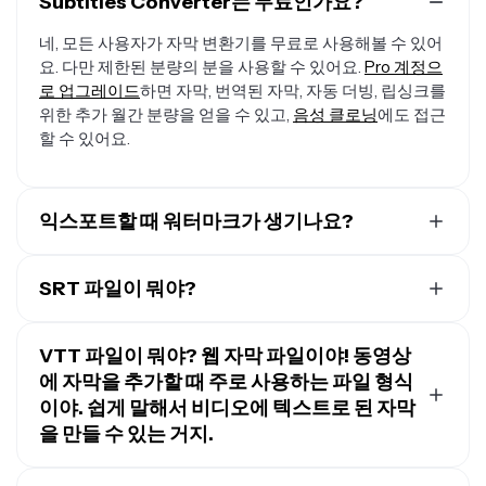
Subtitles Converter는 무료인가요?
네, 모든 사용자가 자막 변환기를 무료로 사용해볼 수 있어
요. 다만 제한된 분량의 분을 사용할 수 있어요.
Pro 계정으
로 업그레이드
하면 자막, 번역된 자막, 자동 더빙, 립싱크를
위한 추가 월간 분량을 얻을 수 있고,
음성 클로닝
에도 접근
할 수 있어요.
익스포트할 때 워터마크가 생기나요?
Kapwing의 무료 계정을 사용하고 있다면, 자막 변환기를
포함한 모든 내보내기에 워터마크가 포함됩니다.
Pro 계정
SRT 파일이 뭐야?
으로 업그레이드하면 워터마크가 완전히 제거됩니다.
SRT 파일(SubRip 자막 파일의 약자)은 비디오에서 말하는
내용의 텍스트와 자막이 나타나는 타이밍 및 순서를 포함
VTT 파일이 뭐야? 웹 자막 파일이야! 동영상
하는 인기 있는 자막 형식이야. SRT 파일 형식은 자막을 표
에 자막을 추가할 때 주로 사용하는 파일 형식
시하기 위해 비디오 파일과 함께 사용해야 하는 일반 텍스
이야. 쉽게 말해서 비디오에 텍스트로 된 자막
트 파일이야.
을 만들 수 있는 거지.
맞춤형 자막 스타일과 위치를 허용하는 더 고급 파일 형식
VTT 파일(웹 비디오 텍스트 트랙의 약자)은
자막과 캡션