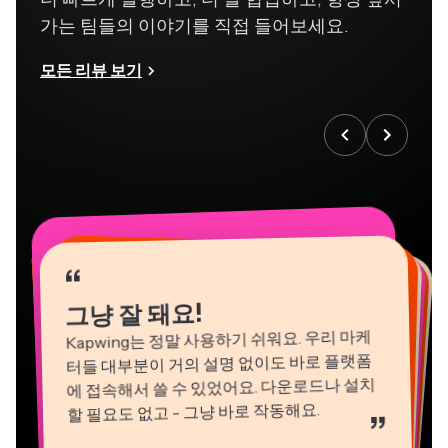
가는 팀들의 이야기를 직접 들어보세요.
모든 리뷰 보기
“
“
“
“
“
“
“
“
“
“
“
그냥 잘 돼요!
Kapwing는 정말 사용하기 쉬워요. 우리 마케
터들 대부분이 거의 설명 없이도 바로 플랫폼
에 접속해서 쓸 수 있었어요. 다운로드나 설치
할 필요도 없고 - 그냥 바로 작동해요.
”