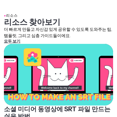
있어. 문장 부호도 흔한 문제인데, 자막이 종종 올바른 문장
또 다른 방법으로는 YouTube 동영상의 URL 링크를
부호 없이 길고 끊어지지 않은 텍스트로 나타나서 따라가
Kapwing에 복사해 넣고
자막을 자동 생성
하면 바로 편집
기 어려울 수 있어.
●
리소스
가능한 SRT 파일을 다운로드할 수 있어.
리소스 찾아보기
형편없는 자막은 브랜드 평판에 부정적인 영향을 줄 수 있
고, 반면에 정확한 자막은
접근성
을 개선하고, SEO를 높이
더 빠르게 만들고 자신감 있게 공유할 수 있도록 도와주는 팁,
며, 브랜드의 신뢰성을 강화해. Kapwing의
자막 편집기
를
템플릿, 그리고 심층 가이드들이에요.
활용해서 SRT와 VTT 자막 파일을 단어별로 편집하고, 완
모두 보기
벽한 줄 분할, 그리고 타이밍과 동기화를 쉽게 조정할 수 있
어.
소셜 미디어 동영상에 SRT 파일 만드는
쉬운 방법