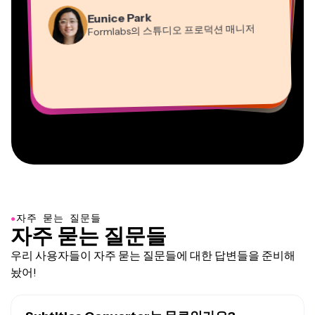
Natasha Ball
Martin James
컨설턴트
Eunice Park
영상 편집기
Formlabs의 스튜디오 프로덕션 매니저
Gracie Peng
Panos Papagapiou
Dina Segovia
Kerry-lee Farla
콘텐츠 디렉터
EPATHLON의 매니징 파트너
Heidi Rae
원격 프리랜서 워커
Vannesia Darby
유튜버
교육
Mitch Rawlings
Grant Taleck
Kapwing에서 Nashville의 MOXIE CEO
프리랜서 정보 서비스 전문가
Kapwing의 공동 창립자 at
AuthentIQMarketing.com
●
자주 묻는 질문들
자주 묻는 질문들
우리 사용자들이 자주 묻는 질문들에 대한 답변들을 준비해
놨어!