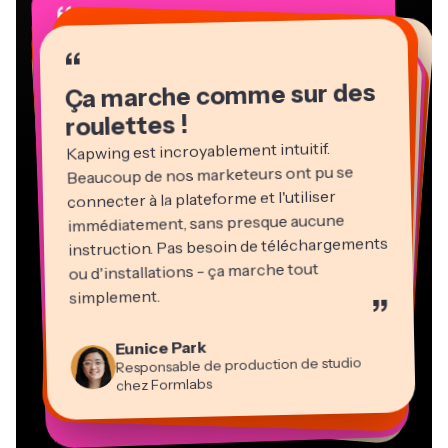
“
“
“
“
“
“
“
“
“
“
“
Ça marche comme sur des
roulettes !
Kapwing est incroyablement intuitif.
Beaucoup de nos marketeurs ont pu se
connecter à la plateforme et l'utiliser
immédiatement, sans presque aucune
instruction. Pas besoin de téléchargements
ou d'installations - ça marche tout
Martin James
Éditeur vidéo
simplement.
”
Panos Papagapiou
Natasha Ball
Heidi Rae
Dina Segovia
Associé gérant chez EPATHLON
Gracie Peng
Kerry-lee Farla
Eunice Park
Travailleur freelance virtuel
Consultant
Éducation
Directeur de contenu
Mitch Rawlings
Youtubeur
Vannesia Darby
Responsable de production de studio
Grant Taleck
PDG chez MOXIE Nashville
chez Formlabs
Co-Fondateur chez
Prestataire de services indépendant en information
AuthentIQMarketing.com